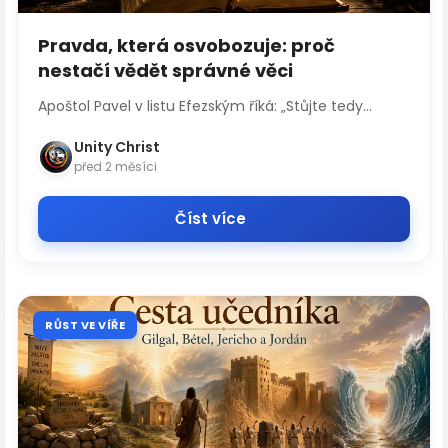
Pravda, která osvobozuje: proč
nestačí vědět správné věci
Apoštol Pavel v listu Efezským říká: „Stůjte tedy...
Unity Christ
před 2 měsíci
Číst více
RŮST VE VÍŘE