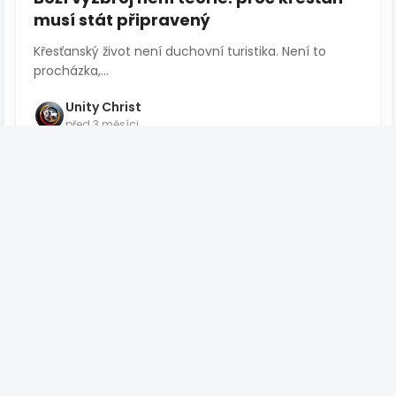
musí stát připravený
Křesťanský život není duchovní turistika. Není to
procházka,...
Unity Christ
před 3 měsíci
Číst více
CESTA K VÍŘE