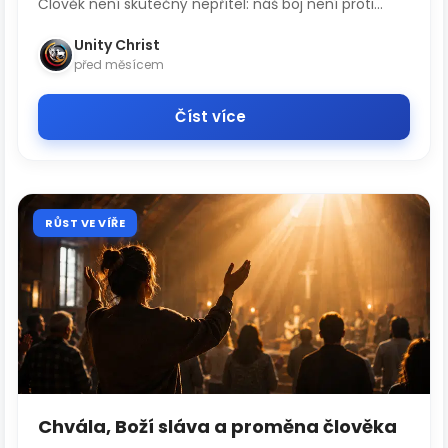
Člověk není skutečný nepřítel: náš boj není proti...
Unity Christ
před měsícem
Číst více
RŮST VE VÍŘE
Chvála, Boží sláva a proměna člověka