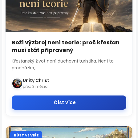
Boží výzbroj není teorie: proč křesťan
musí stát připravený
Křesťanský život není duchovní turistika. Není to
procházka,...
Unity Christ
před 3 měsíci
Číst více
RŮST VE VÍŘE