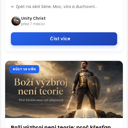
Ducha Svatého
← Zpět na sérii Série: Moc, víra a duchovní...
Unity Christ
před 7 měsíci
Číst více
RŮST VE VÍŘE
Boží výzbroj není teorie: proč křesťan