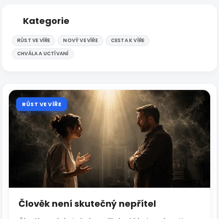
Kategorie
RŮST VE VÍŘE
NOVÝ VE VÍŘE
CESTA K VÍŘE
CHVÁLA A UCTÍVANÍ
RŮST VE VÍŘE
Člověk není skutečný nepřítel