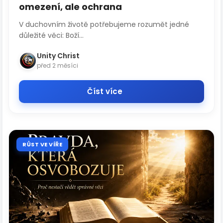
omezení, ale ochrana
V duchovním životě potřebujeme rozumět jedné
důležité věci: Boží...
Unity Christ
před 2 měsíci
Číst více
RŮST VE VÍŘE