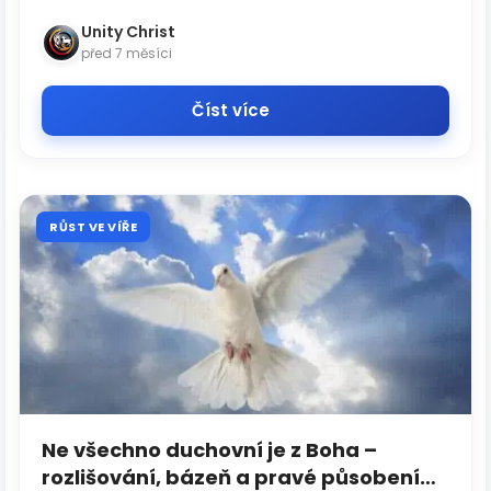
Unity Christ
před 7 měsíci
Číst více
RŮST VE VÍŘE
Ne všechno duchovní je z Boha –
rozlišování, bázeň a pravé působení