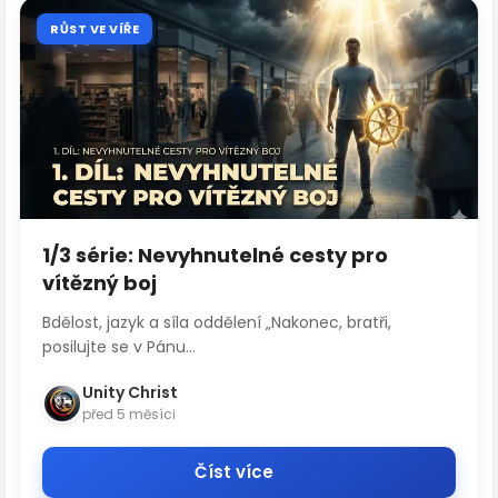
RŮST VE VÍŘE
1/3 série: Nevyhnutelné cesty pro
vítězný boj
Bdělost, jazyk a síla oddělení „Nakonec, bratři,
posilujte se v Pánu...
Unity Christ
před 5 měsíci
Číst více