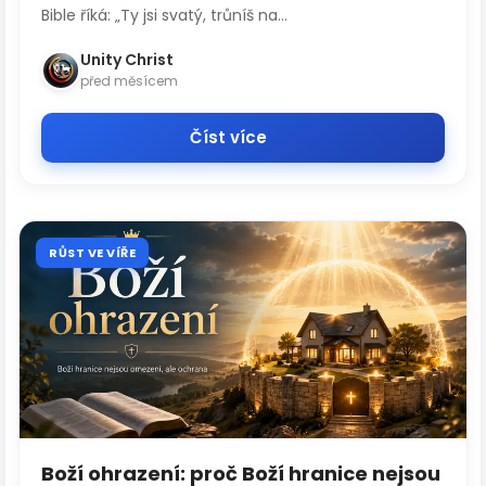
Bible říká: „Ty jsi svatý, trůníš na...
Unity Christ
před měsícem
Číst více
RŮST VE VÍŘE
Boží ohrazení: proč Boží hranice nejsou