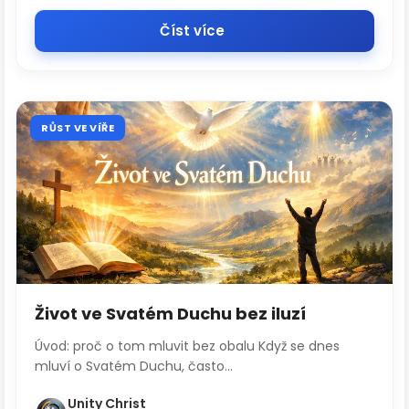
Číst více
RŮST VE VÍŘE
Život ve Svatém Duchu bez iluzí
Úvod: proč o tom mluvit bez obalu Když se dnes
mluví o Svatém Duchu, často...
Unity Christ