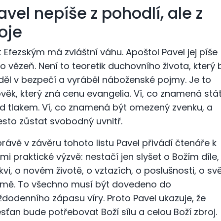
avel nepíše z pohodlí, ale z
oje
st Efezským má zvláštní váhu. Apoštol Pavel jej píše
ko vězeň. Není to teoretik duchovního života, který 
děl v bezpečí a vyráběl náboženské pojmy. Je to
ověk, který zná cenu evangelia. Ví, co znamená stá
d tlakem. Ví, co znamená být omezený zvenku, a
esto zůstat svobodný uvnitř.
právě v závěru tohoto listu Pavel přivádí čtenáře k
lmi praktické výzvě: nestačí jen slyšet o Božím díle,
rkvi, o novém životě, o vztazích, o poslušnosti, o svě
tmě. To všechno musí být dovedeno do
ždodenního zápasu víry. Proto Pavel ukazuje, že
esťan bude potřebovat Boží sílu a celou Boží zbroj.