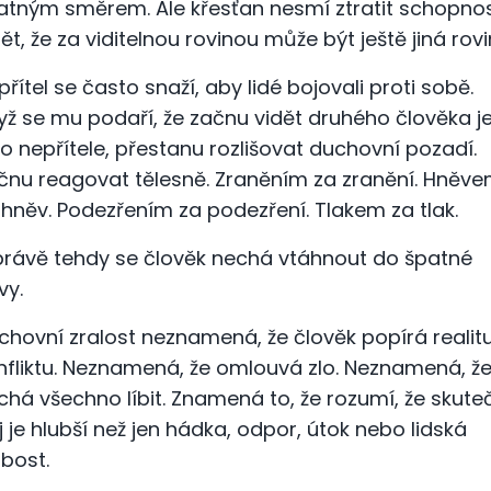
atným směrem. Ale křesťan nesmí ztratit schopno
dět, že za viditelnou rovinou může být ještě jiná rovi
přítel se často snaží, aby lidé bojovali proti sobě.
yž se mu podaří, že začnu vidět druhého člověka j
ko nepřítele, přestanu rozlišovat duchovní pozadí.
čnu reagovat tělesně. Zraněním za zranění. Hněv
 hněv. Podezřením za podezření. Tlakem za tlak.
právě tehdy se člověk nechá vtáhnout do špatné
vy.
chovní zralost neznamená, že člověk popírá realit
nfliktu. Neznamená, že omlouvá zlo. Neznamená, že
chá všechno líbit. Znamená to, že rozumí, že skute
j je hlubší než jen hádka, odpor, útok nebo lidská
abost.