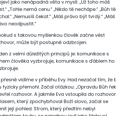
ojeví jako nenápadná věta v mysli: „Už toho máš
st.“ „Tohle nemá cenu.“ „Nikdo tě nechápe.“ „Bůh tě
chal.“ „Nemusíš čekat.“ „Máš právo být tvrdý.“ „Máš
ávo neodpustit.“
pokud s takovou myšlenkou člověk začne vést
zhovor, může být postupně odzbrojen.
den z velmi důležitých principů je: komunikace s
hem člověka vyzbrojuje, komunikace s ďáblem ho
zbrojuje.
 přesně vidíme v příběhu Evy. Had nezačal tím, že 
u fyzicky přemohl. Začal otázkou: „Opravdu Bůh řek
evřel rozhovor. A jakmile Eva vstoupila do rozhovo
hlasem, který zpochybňoval Boží slovo, začal se
nit její pohled. Strom, který předtím nebyl
edmětem touhy, se najednou jevil jako žádoucí.