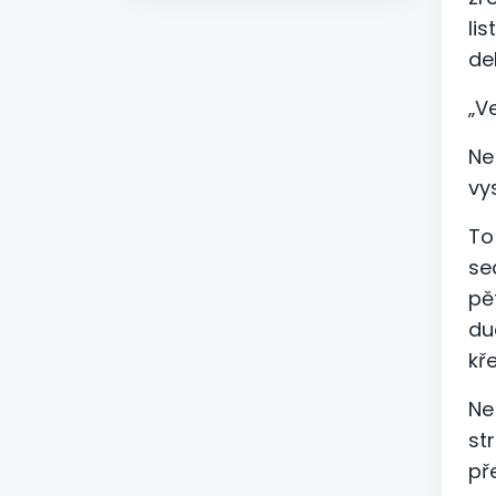
li
de
„V
Ne
vy
To
se
pě
du
kř
Ne
st
př