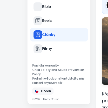
Bible
Reels
Články
Filmy
Pravidla komunity
Child Safety and Abuse Prevention
Policy
Podmínky
Soukromí
Kontaktujte nás
Hlášení chyb
Adresář
Czech
Kř
© 2026 Unity Christ
pr
zr