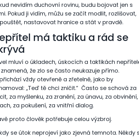
kud nevidím duchovní rovinu, budu bojovat jen s
mi. Pokud ji vidím, můžu se začít modlit, rozlišovat,
pouštět, nastavovat hranice a stát v pravdě.
epřítel má taktiku a rád se
krývá
vel mluví o úkladech, úskocích a taktikách nepřítel
 znamená, že zlo se často neukazuje přímo.
přichází vždy otevřeně a zřetelně, jako by
namoval: „Teď tě chci zničit.“ Často se schová za
cit, za myšlenku, za zranění, za únavu, za obvinění,
rach, za pokušení, za vnitřní dialog.
ávě proto člověk potřebuje celou výzbroj.
kdy se útok neprojeví jako zjevná temnota. Někdy 