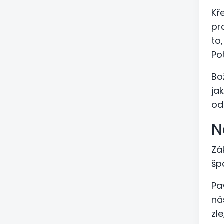
Kř
pr
to
Po
Bo
ja
od
N
Zá
šp
Pav
ná
zl