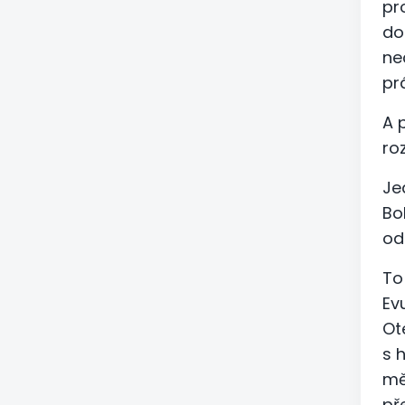
pr
do
ne
pr
A 
ro
Je
Bo
od
To
Ev
Ot
s 
mě
př