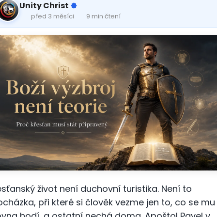
Unity Christ
před 3 měsíci
9 min čtení
esťanský život není duchovní turistika. Není to
ocházka, při které si člověk vezme jen to, co se mu
ovna hodí, a ostatní nechá doma. Apoštol Pavel v