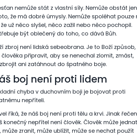
esťan nemůže stát z vlastní síly. Nemůže obstát jen
oto, že má dobré úmysly. Nemůže spoléhat pouze 
, že už něco slyšel, něco zažil nebo něco pochopil.
třebuje být oblečený do toho, co dává Bůh.
ží zbroj není lidská sebeobrana. Je to Boží způsob,
k člověka připravit, aby se nenechal zlomit, zmást,
zbrojit ani zatáhnout do špatného boje.
áš boj není proti lidem
kladní chyba v duchovním boji je bojovat proti
atnému nepříteli.
el říká, že náš boj není proti tělu a krvi. Jinak řečen
š konečný nepřítel není člověk. Člověk může jedna
e, může zranit, může ublížit, může se nechat použít