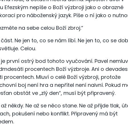
stu Efezským nepíše o Boží výzbroji jako o obrazné
koraci pro náboženský jazyk. Píše o ní jako o nutnos
ezměte na sebe celou Boží zbroj.“
 část. Ne jen to, co se nám líbí. Ne jen to, co se do
světluje. Celou.
 je první ostrý bod tohoto vyučování. Pavel nemluv
dmdesáti procentech Boží výzbroje. Ani o devades
ti procentech. Mluví o celé Boží výzbroji, protože
chovní boj není hra a nepřítel není naivní. Pokud 
esťan obstát ve „zlý den“, musí být připravený.
 až někdy. Ne až se něco stane. Ne až přijde tlak, út
rach, pokušení nebo konflikt. Připravený má být
edem.