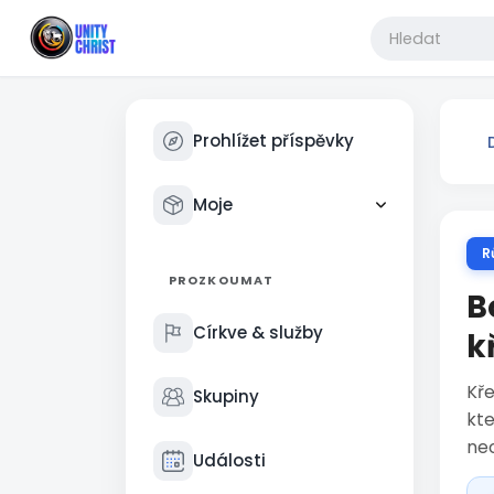
Prohlížet příspěvky
Moje
R
PROZKOUMAT
B
Církve & služby
k
Kře
Skupiny
kte
nec
Události