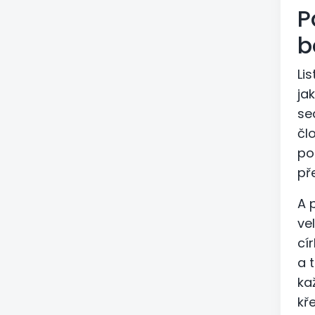
P
b
Li
ja
se
čl
po
př
A 
ve
cí
a 
ka
kř