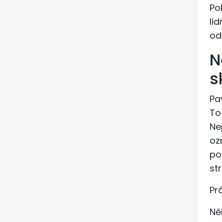
Po
lid
od
N
s
Pa
To
Ne
oz
po
st
Pr
Ně