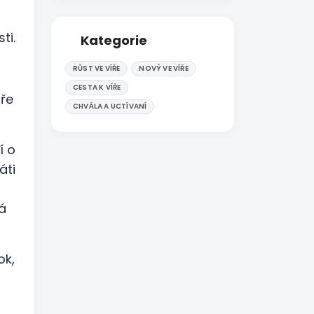
ti.
Kategorie
RŮST VE VÍŘE
NOVÝ VE VÍŘE
CESTA K VÍŘE
bře
CHVÁLA A UCTÍVANÍ
í o
áti
má
ok,