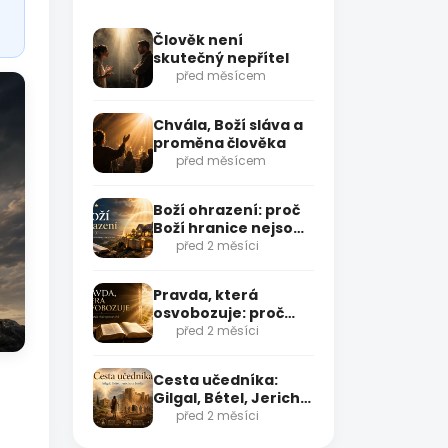
Člověk není
skutečný nepřítel
před měsícem
Chvála, Boží sláva a
proměna člověka
před měsícem
Boží ohrazení: proč
Boží hranice nejsou
omezení, ale
před 2 měsíci
ochrana
Pravda, která
osvobozuje: proč
nestačí vědět
před 2 měsíci
správné věci
Cesta učedníka:
Gilgal, Bétel, Jericho
a Jordán
před 2 měsíci