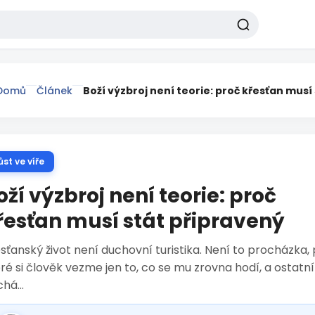
Domů
Článek
Boží výzbroj není teorie: proč křesťan musí
ůst ve víře
oží výzbroj není teorie: proč
řesťan musí stát připravený
sťanský život není duchovní turistika. Není to procházka, 
ré si člověk vezme jen to, co se mu zrovna hodí, a ostatní
há...