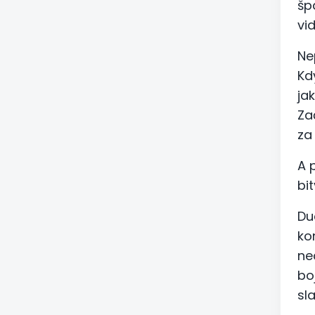
šp
vi
Ne
Kd
ja
Za
za
A 
bit
Du
ko
ne
bo
sl