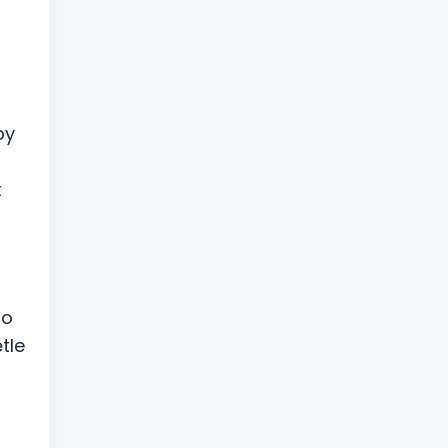
by
t
 o
tle