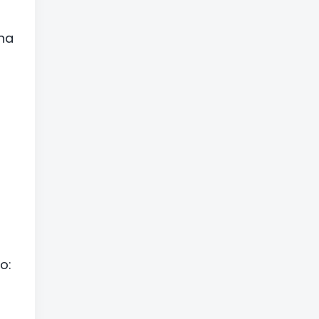
na
o:
t