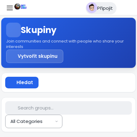
Připojit
Skupiny
Join communities and connect with people who share your
interests
Vytvořit skupinu
Hledat