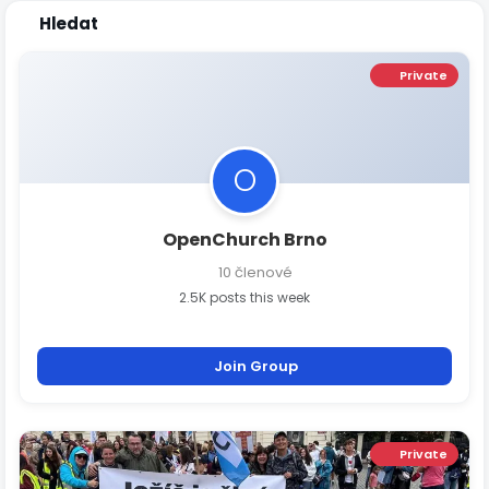
Hledat
Private
O
OpenChurch Brno
10 členové
2.5K posts this week
Join Group
Private