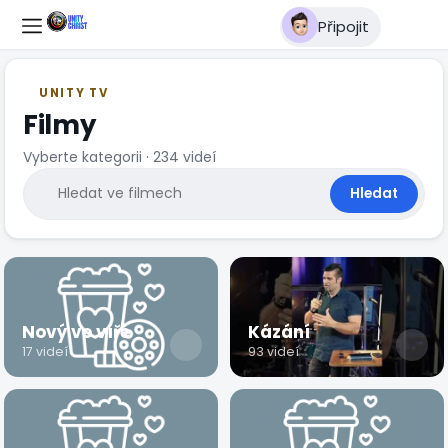
Připojit
UNITY TV
Filmy
Vyberte kategorii · 234 videí
Hledat
Nový ve víře
Kázání
17 videí
93 videí