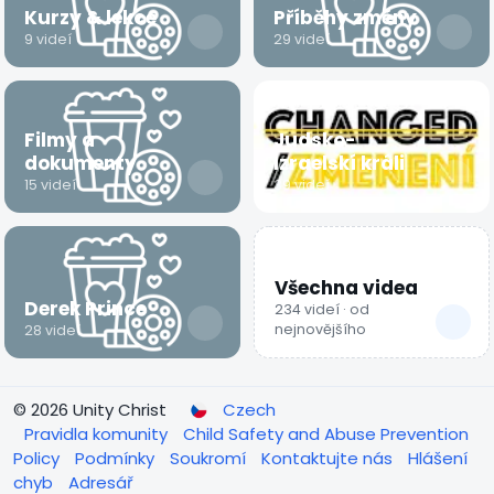
Kurzy & lekce
Příběhy změny
9 videí
29 videí
Filmy a
Judsko-
dokumenty
Izraelskí králi
15 videí
39 videí
Všechna videa
Derek Prince
234 videí · od
nejnovějšího
28 videí
© 2026 Unity Christ
Czech
Pravidla komunity
Child Safety and Abuse Prevention
Policy
Podmínky
Soukromí
Kontaktujte nás
Hlášení
chyb
Adresář