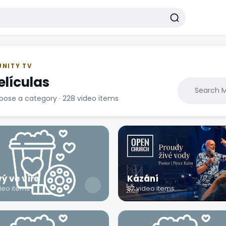
UNITY TV
elículas
oose a category · 228 video items
ý ve víře
Kázání
ideo items
87 video items