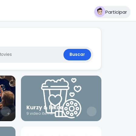
Participar
Buscar
Kurzy & lekce
9 video items