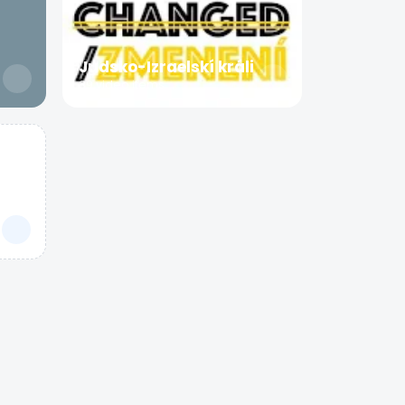
Judsko-Izraelskí králi
39 video items