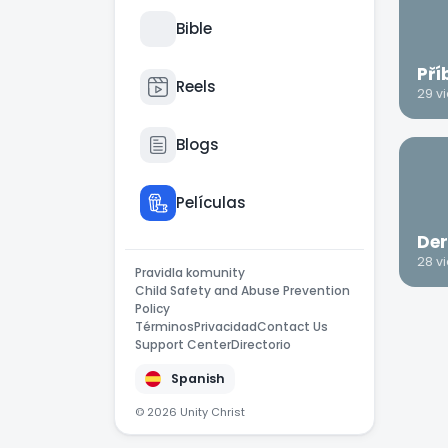
Bible
Pří
Reels
29 v
Blogs
Películas
Der
28 v
Pravidla komunity
Child Safety and Abuse Prevention
Policy
Términos
Privacidad
Contact Us
Support Center
Directorio
Spanish
© 2026 Unity Christ