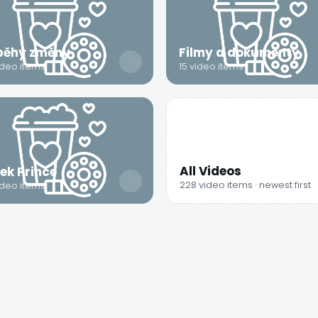
běhy změny
Filmy a dokumenty
ideo items
15 video items
All Videos
ek Prince
228 video items · newest first
ideo items