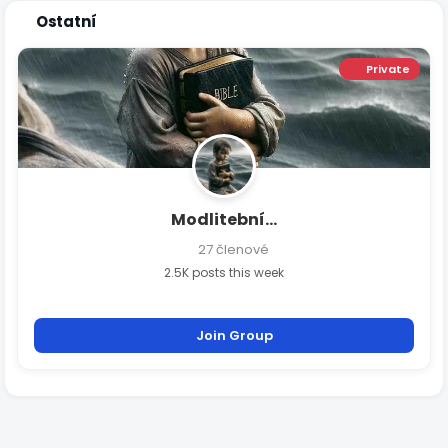
Ostatní
Private
Modlitební...
27 členové
2.5K posts this week
Join Group