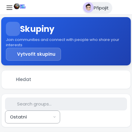
Připojit
Skupiny
Join communities and connect with people who share your
interests
Vytvořit skupinu
Hledat