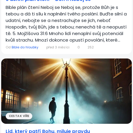
Bible plán čtení Neboj se Neboj se, protože Bůh je s
tebou a dá ti sílu k naplnění tvého poslání. Buďte silní a
udatní, nebojte se a nestrachujte se jich, neboť
Hospodin, tvůj Bůh, jde s tebou; nenechá tě a neopustí
tě. 5. Mojžíšova 31:6 Mnoho lidí nenaplní svůj potenciál
kvůli strachu. Mnozí dokonce opustí povolání, které...
Od
Bible do hloubky
před 3 měsíci
0
252
CESTA K VÍŘE
Lid, který patří Bohu, miluje pravdu