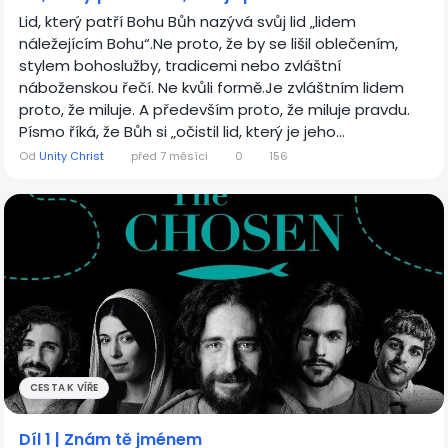
Lid, který patří Bohu Bůh nazývá svůj lid „lidem
náležejícím Bohu“.Ne proto, že by se lišil oblečením,
stylem bohoslužby, tradicemi nebo zvláštní
náboženskou řečí. Ne kvůli formě.Je zvláštním lidem
proto, že miluje. A především proto, že miluje pravdu.
Písmo říká, že Bůh si „očistil lid, který je jeho...
Od
Unity Christ
před 7 měsíci
0
156
CESTA K VÍŘE
Díl 1 | Znám tě jménem