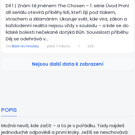
Díl 1 | Znám tě jménem The Chosen – 1. série Úvod První
díl seriálu otevírá příběhy lidí, kteří žijí pod tlakem,
strachem a zklamáním. Ukazuje svět, kde víra, zákon a
každodenní realita nejsou vždy v souladu – a kde se do
lidské bolesti nečekaně dotýká Bůh. Souvislosti příběhu
Děj se odehrává v...
Od
Bible do hloubky
před 7 měsíci
1
226
POPIS
Možná nevíš, kde začít – a to je v pořádku. Tady najdeš
jednoduché odpovědi a první kroky. Ježíš se neschovává:
On přichází blízko
ČÍST VÍCE
Andělé a démoni v Bibli: Co skutečně říká Písmo?