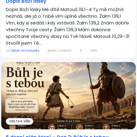
Dopis Boží lásky
Dopis Boží lásky Mé dítě Matouš 18,1–4 Ty mě možná
neznáš, ale já o Tobě vím úplně všechno. Žalm 139,1
Vím, kdy si sedáš i kdy vstáváš. Žalm 139,2 Znám dobře
všechny Tvoje cesty. Žalm 139,3 Mám dokonce
spočítané všechny vlasy na Tvé hlavě. Matouš 10,29–31
Stvořil jsem Tě...
Od
Bible do hloubky
před 2 měsíci
0
236
CESTA K VÍŘE