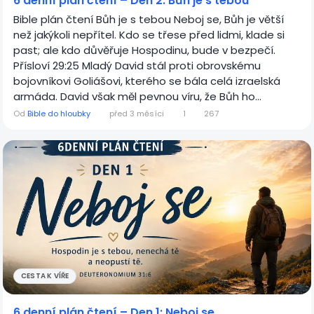
6 denní plán čtení – Den 2: Bůh je s tebou
Bible plán čtení Bůh je s tebou Neboj se, Bůh je větší
než jakýkoli nepřítel. Kdo se třese před lidmi, klade si
past; ale kdo důvěřuje Hospodinu, bude v bezpečí.
Přísloví 29:25 Mladý David stál proti obrovskému
bojovníkovi Goliášovi, kterého se bála celá izraelská
armáda. David však měl pevnou víru, že Bůh ho...
Od
Bible do hloubky
před 3 měsíci
1
267
CESTA K VÍŘE
6 denní plán čtení – Den 1: Neboj se