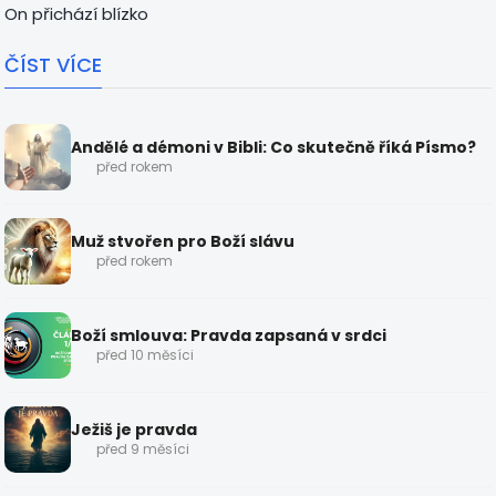
před rokem
Muž stvořen pro Boží slávu
před rokem
Boží smlouva: Pravda zapsaná v srdci
před 10 měsíci
Ježiš je pravda
před 9 měsíci
Kurz: Proč Kristus? – Cesta ke Kristu jako Lvovi i
Beránkovi
před rokem
© 2026 Unity Christ
Czech
Pravidla komunity
Child Safety and Abuse Prevention