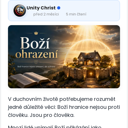
Unity Christ
před 2 měsíci
5 min čtení
V duchovním životě potřebujeme rozumět
jedné důležité věci: Boží hranice nejsou proti
člověku. Jsou pro člověka.
Mnozí lidé vnímají Boží přikázání jako