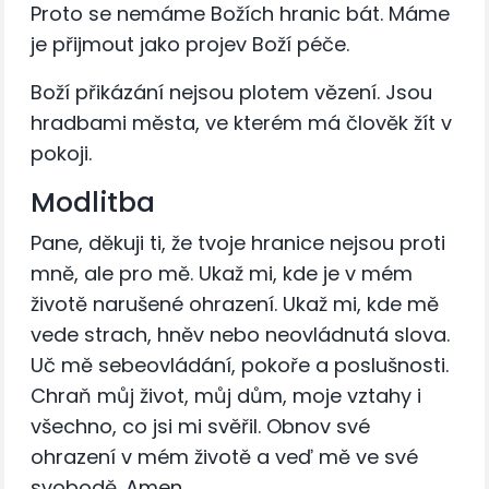
Proto se nemáme Božích hranic bát. Máme
je přijmout jako projev Boží péče.
Boží přikázání nejsou plotem vězení. Jsou
hradbami města, ve kterém má člověk žít v
pokoji.
Modlitba
Pane, děkuji ti, že tvoje hranice nejsou proti
mně, ale pro mě. Ukaž mi, kde je v mém
životě narušené ohrazení. Ukaž mi, kde mě
vede strach, hněv nebo neovládnutá slova.
Uč mě sebeovládání, pokoře a poslušnosti.
Chraň můj život, můj dům, moje vztahy i
všechno, co jsi mi svěřil. Obnov své
ohrazení v mém životě a veď mě ve své
svobodě. Amen.