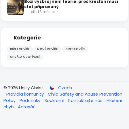
Boží výzbroj není teorie: proč křesťan musí
stát připravený
před 3 měsíci
Kategorie
RŮST VE VÍŘE
NOVÝ VE VÍŘE
CESTA K VÍŘE
CHVÁLA A UCTÍVANÍ
© 2026 Unity Christ
Czech
Pravidla komunity
Child Safety and Abuse Prevention
Policy
Podmínky
Soukromí
Kontaktujte nás
Hlášení
chyb
Adresář