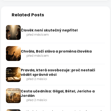
Related Posts
Člověk není skutečný nepřítel
před měsícem
Chvála, Boží sláva a proměna člověka
před měsícem
Pravda, která osvobozuje: proč nestačí
vědět správné věci
před 2 měsíci
Cesta učedníka: Gilgal, Bétel, Jericho a
Jordán
před 2 měsíci