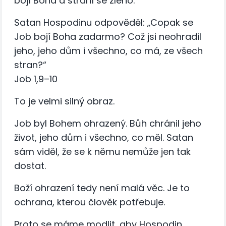
bojí Boha a straní se zlého.
Satan Hospodinu odpověděl: „Copak se
Job bojí Boha zadarmo? Což jsi neohradil
jeho, jeho dům i všechno, co má, ze všech
stran?“
Job 1,9–10
To je velmi silný obraz.
Job byl Bohem ohrazený. Bůh chránil jeho
život, jeho dům i všechno, co měl. Satan
sám viděl, že se k němu nemůže jen tak
dostat.
Boží ohrazení tedy není malá věc. Je to
ochrana, kterou člověk potřebuje.
Proto se máme modlit, aby Hospodin