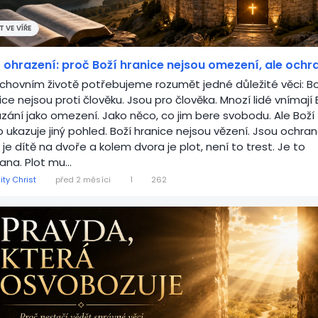
 VE VÍŘE
 ohrazení: proč Boží hranice nejsou omezení, ale ochr
chovním životě potřebujeme rozumět jedné důležité věci: Bo
ice nejsou proti člověku. Jsou pro člověka. Mnozí lidé vnímají 
ázání jako omezení. Jako něco, co jim bere svobodu. Ale Boží
o ukazuje jiný pohled. Boží hranice nejsou vězení. Jsou ochran
 je dítě na dvoře a kolem dvora je plot, není to trest. Je to
ana. Plot mu...
ity Christ
před 2 měsíci
1
262