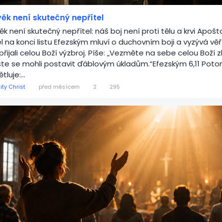
ěk není skutečný nepřítel
ěk není skutečný nepřítel: náš boj není proti tělu a krvi Apošt
l na konci listu Efezským mluví o duchovním boji a vyzývá věří
přijali celou Boží výzbroj. Píše: „Vezměte na sebe celou Boží z
te se mohli postavit ďáblovým úkladům.“Efezským 6,11 Pot
tluje:...
ity Christ
před měsícem
2
295