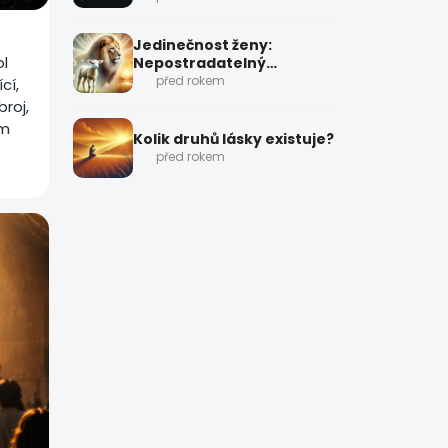
Jedinečnost ženy:
ol
Nepostradatelný
protějšek
před rokem
cí,
broj,
om
Kolik druhů lásky existuje?
před rokem