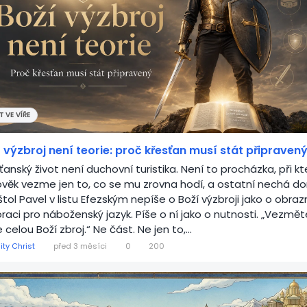
 VE VÍŘE
 výzbroj není teorie: proč křesťan musí stát připraven
ťanský život není duchovní turistika. Není to procházka, při kt
lověk vezme jen to, co se mu zrovna hodí, a ostatní nechá d
tol Pavel v listu Efezským nepíše o Boží výzbroji jako o obra
raci pro náboženský jazyk. Píše o ní jako o nutnosti. „Vezmě
 celou Boží zbroj.“ Ne část. Ne jen to,...
ity Christ
před 3 měsíci
0
200