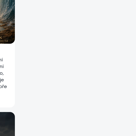
ní
ní
o,
je
bře