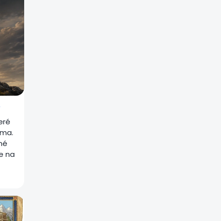
ý
eré
oma.
zné
te na