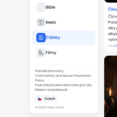
Bible
Člov
Člov
Pave
Reels
aby 
abys
Články
vysvě
Od
Un
Filmy
Pravidla komunity
Child Safety and Abuse Prevention
Policy
Podmínky
Soukromí
Kontaktujte nás
Hlášení chyb
Adresář
Czech
© 2026 Unity Christ