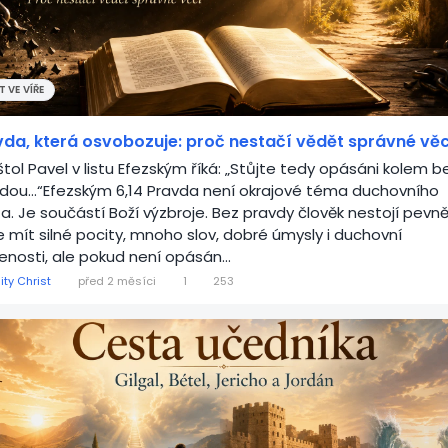
 VE VÍŘE
vda, která osvobozuje: proč nestačí vědět správné věc
tol Pavel v listu Efezským říká: „Stůjte tedy opásáni kolem b
dou…“Efezským 6,14 Pravda není okrajové téma duchovního
ta. Je součástí Boží výzbroje. Bez pravdy člověk nestojí pevně
 mít silné pocity, mnoho slov, dobré úmysly i duchovní
enosti, ale pokud není opásán...
ity Christ
před 2 měsíci
1
253