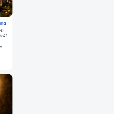
ana
ží
Boží
a.