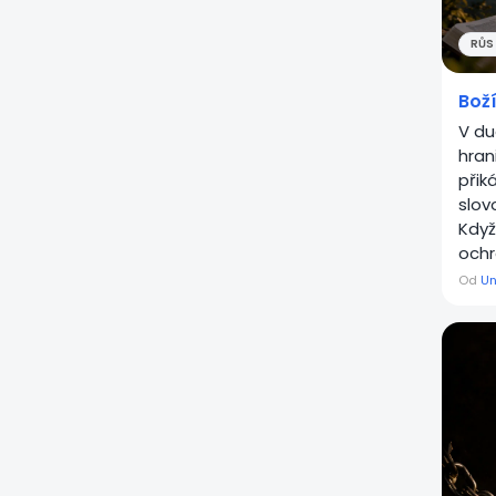
RŮST
Boží
V du
hran
přik
slov
Když
ochr
Od
Un