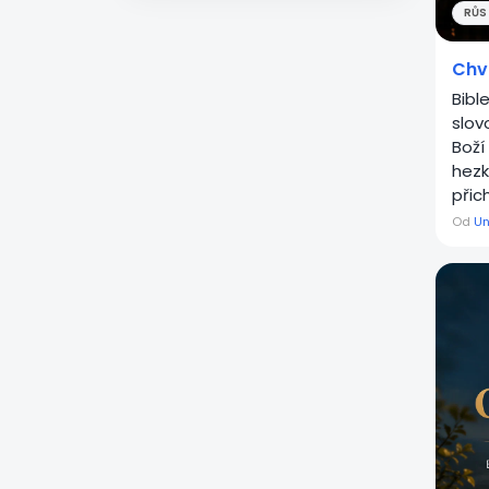
RŮST
Chv
Bible
slov
Boží
hezk
přich
Od
Un