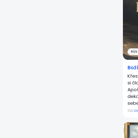
RŮST
Boží
Křes
si č
Apoš
deko
sebe
Od
Un