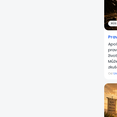
RŮST
Pra
Apoš
prav
živo
Může
zkuš
Od
Un