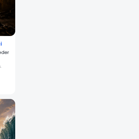
i
eder
.