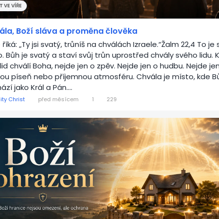
 VE VÍŘE
ála, Boží sláva a proměna člověka
 říká: „Ty jsi svatý, trůníš na chválách Izraele.“Žalm 22,4 To je 
o. Bůh je svatý a staví svůj trůn uprostřed chvály svého lidu. 
 lid chválí Boha, nejde jen o zpěv. Nejde jen o hudbu. Nejde je
ou píseň nebo příjemnou atmosféru. Chvála je místo, kde B
ází jako Král a Pán....
ity Christ
před měsícem
1
229