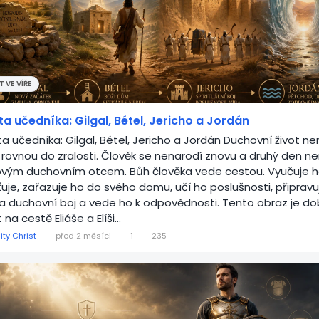
 VE VÍŘE
a učedníka: Gilgal, Bétel, Jericho a Jordán
a učedníka: Gilgal, Bétel, Jericho a Jordán Duchovní život ne
 rovnou do zralosti. Člověk se nenarodí znovu a druhý den ne
vým duchovním otcem. Bůh člověka vede cestou. Vyučuje h
ťuje, zařazuje ho do svého domu, učí ho poslušnosti, připravu
a duchovní boj a vede ho k odpovědnosti. Tento obraz je do
 na cestě Eliáše a Elíši...
ity Christ
před 2 měsíci
1
235