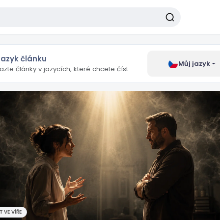
Jazyk článku
Můj jazyk
azte články v jazycích, které chcete číst
 VE VÍŘE