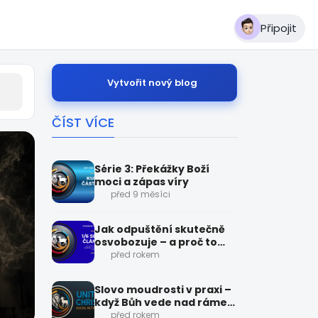
Připojit
Vytvořit nový blog
ČÍST VÍCE
Série 3: Překážky Boží
moci a zápas víry
před 9 měsíci
Jak odpuštění skutečně
osvobozuje – a proč to
nejde obejít (Svázanost a
před rokem
Svoboda)
Slovo moudrosti v praxi –
když Bůh vede nad rámec
logiky
před rokem