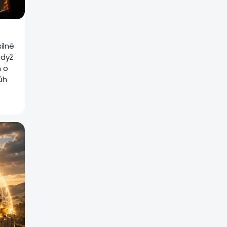
silné
Když
n o
ůh