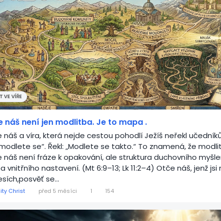
 VE VÍŘE
 náš není jen modlitba. Je to mapa .
 náš a víra, která nejde cestou pohodlí Ježíš neřekl učední
„modlete se“. Řekl: „Modlete se takto.“ To znamená, že modli
 náš není fráze k opakování, ale struktura duchovního myšle
 vnitřního nastavení. (Mt 6:9–13; Lk 11:2–4) Otče náš, jenž jsi
sích,posvěť se...
ity Christ
před 5 měsíci
1
154