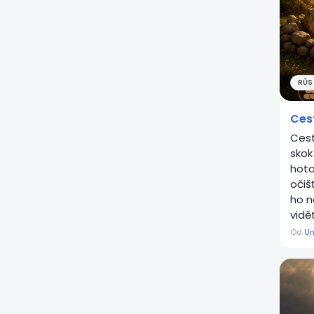
RŮST
Cest
Cest
skok
hoto
očiš
ho n
vidět
Od
Un