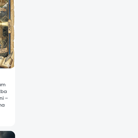
kům
tba
ní –
 na