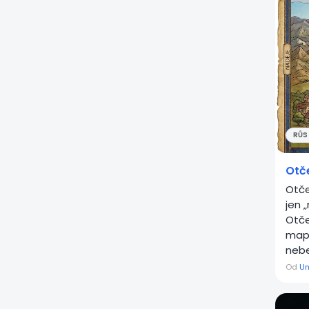
RŮST
Otče
Otče
jen 
Otče
mapa
nebe
Od
Un