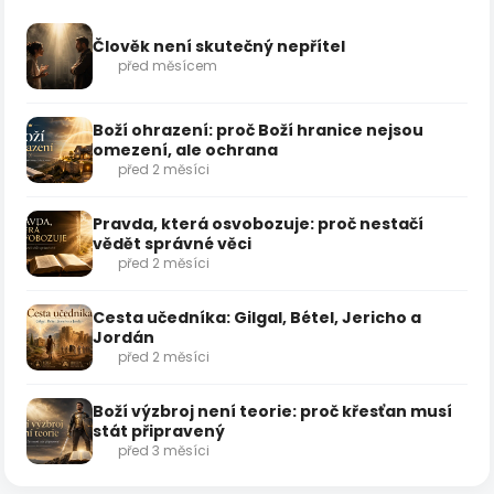
Člověk není skutečný nepřítel
před měsícem
Boží ohrazení: proč Boží hranice nejsou
omezení, ale ochrana
před 2 měsíci
Pravda, která osvobozuje: proč nestačí
vědět správné věci
před 2 měsíci
Cesta učedníka: Gilgal, Bétel, Jericho a
Jordán
před 2 měsíci
Boží výzbroj není teorie: proč křesťan musí
stát připravený
před 3 měsíci