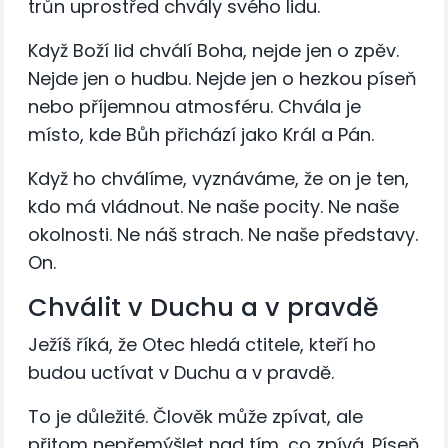
trůn uprostřed chvály svého lidu.
Když Boží lid chválí Boha, nejde jen o zpěv.
Nejde jen o hudbu. Nejde jen o hezkou píseň
nebo příjemnou atmosféru. Chvála je
místo, kde Bůh přichází jako Král a Pán.
Když ho chválíme, vyznáváme, že on je ten,
kdo má vládnout. Ne naše pocity. Ne naše
okolnosti. Ne náš strach. Ne naše představy.
On.
Chválit v Duchu a v pravdě
Ježíš říká, že Otec hledá ctitele, kteří ho
budou uctívat v Duchu a v pravdě.
To je důležité. Člověk může zpívat, ale
přitom nepřemýšlet nad tím, co zpívá. Píseň