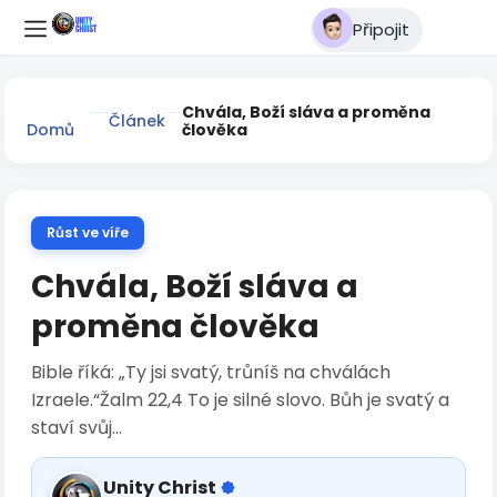
Připojit
Chvála, Boží sláva a proměna
Článek
Domů
člověka
Růst ve víře
Chvála, Boží sláva a
proměna člověka
Bible říká: „Ty jsi svatý, trůníš na chválách
Izraele.“Žalm 22,4 To je silné slovo. Bůh je svatý a
staví svůj...
Unity Christ