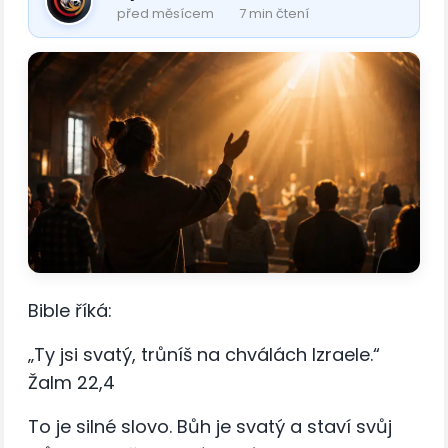
před měsícem
7 min čtení
Bible říká:
„Ty jsi svatý, trůníš na chválách Izraele.“
Žalm 22,4
To je silné slovo. Bůh je svatý a staví svůj