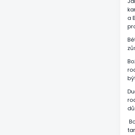
Já
ka
a 
pr
Bé
zů
Bo
ro
bý
Du
ro
dů
Bo
ta