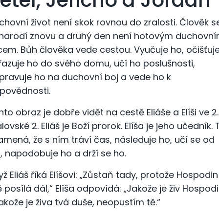
étel, Jericho a Jordán
chovní život není skok rovnou do zralosti. Člověk s
narodí znovu a druhý den není hotovým duchovn
cem. Bůh člověka vede cestou. Vyučuje ho, očišťuje
řazuje ho do svého domu, učí ho poslušnosti,
ipravuje ho na duchovní boj a vede ho k
povědnosti.
nto obraz je dobře vidět na cestě Eliáše a Elíši ve 2.
lovské 2. Eliáš je Boží prorok. Elíša je jeho učedník. 
amená, že s ním tráví čas, následuje ho, učí se od
j, napodobuje ho a drží se ho.
yž Eliáš říká Elíšovi: „Zůstaň tady, protože Hospodin
 posílá dál,“ Elíša odpovídá: „Jakože je živ Hospod
jakože je živa tvá duše, neopustím tě.“