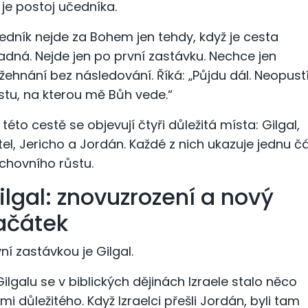
 je postoj učedníka.
edník nejde za Bohem jen tehdy, když je cesta
adná. Nejde jen po první zastávku. Nechce jen
žehnání bez následování. Říká: „Půjdu dál. Neopus
stu, na kterou mě Bůh vede.“
 této cestě se objevují čtyři důležitá místa: Gilgal,
tel, Jericho a Jordán. Každé z nich ukazuje jednu č
chovního růstu.
ilgal: znovuzrození a nový
ačátek
vní zastávkou je Gilgal.
Gilgalu se v biblických dějinách Izraele stalo něco
lmi důležitého. Když Izraelci přešli Jordán, byli tam