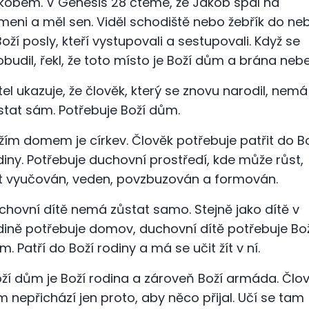
kobem. V Genesis 28 čteme, že Jákob spal na
meni a měl sen. Viděl schodiště nebo žebřík do ne
Boží posly, kteří vystupovali a sestupovali. Když se
obudil, řekl, že toto místo je Boží dům a brána nebe
tel ukazuje, že člověk, který se znovu narodil, nemá
stat sám. Potřebuje Boží dům.
žím domem je církev. Člověk potřebuje patřit do B
diny. Potřebuje duchovní prostředí, kde může růst,
t vyučován, veden, povzbuzován a formován.
chovní dítě nemá zůstat samo. Stejně jako dítě v
dině potřebuje domov, duchovní dítě potřebuje Bo
m. Patří do Boží rodiny a má se učit žít v ní.
ží dům je Boží rodina a zároveň Boží armáda. Člo
m nepřichází jen proto, aby něco přijal. Učí se tam