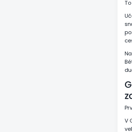
To
Uč
sn
po
ce
Na
Bé
du
G
z
Pr
V 
ve