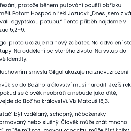
řezáni, protože během putování pouští obřízku
měli. Potom Hospodin řekl Jozuovi: „Dnes jsem z v
valil egyptskou potupu.“ Tento příběh najdeme v
zue 5,2–9.
lgal proto ukazuje na nový začátek. Na odvalení st
tupy. Na oddělení od starého života. Na vstup do
vé identity.
duchovním smyslu Gilgal ukazuje na znovuzrození.
ověk se do Božího království musí narodit. Ježíš řekl
 pokud se člověk neobrátí a nebude jako dítě,
vejde do Božího království. Viz Matouš 18,3.
stačí být vzdělaný, schopný, nábožensky
formovaný nebo slušný. Člověk může znát mnoho
cí, může mít rozumovou kapacitu, může číst knihy,