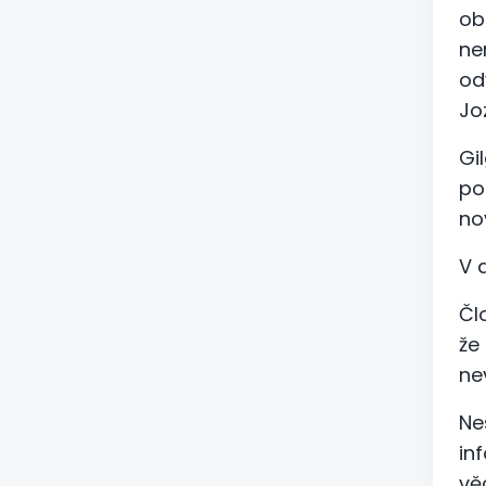
ob
ne
od
Jo
Gi
po
no
V 
Čl
že
ne
Ne
in
vě