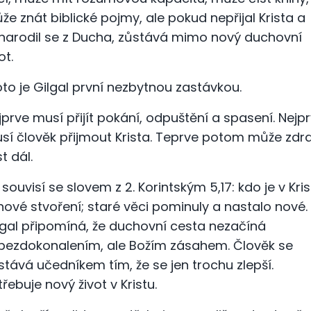
že znát biblické pojmy, ale pokud nepřijal Krista a
narodil se z Ducha, zůstává mimo nový duchovní
ot.
oto je Gilgal první nezbytnou zastávkou.
jprve musí přijít pokání, odpuštění a spasení. Nejp
sí člověk přijmout Krista. Teprve potom může zdr
t dál.
 souvisí se slovem z 2. Korintským 5,17: kdo je v Kris
 nové stvoření; staré věci pominuly a nastalo nové.
lgal připomíná, že duchovní cesta nezačíná
bezdokonalením, ale Božím zásahem. Člověk se
stává učedníkem tím, že se jen trochu zlepší.
třebuje nový život v Kristu.