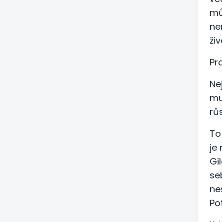
mů
ne
živ
Pr
Ne
mu
růs
To
je
Gi
se
ne
Po