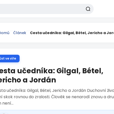
Domů
Článek
Cesta učedníka: Gilgal, Bétel, Jericho a Jo
ůst ve víře
esta učedníka: Gilgal, Bétel,
ericho a Jordán
ta učedníka: Gilgal, Bétel, Jericho a Jordán Duchovní živ
í skok rovnou do zralosti. Člověk se nenarodí znovu a dr
 není...