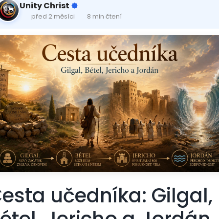
Unity Christ
před 2 měsíci
8 min čtení
esta učedníka: Gilgal,