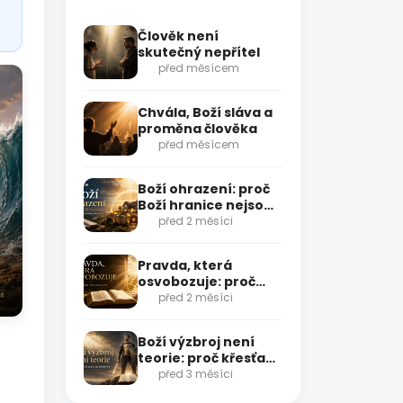
Člověk není
skutečný nepřítel
před měsícem
Chvála, Boží sláva a
proměna člověka
před měsícem
Boží ohrazení: proč
Boží hranice nejsou
omezení, ale
před 2 měsíci
ochrana
Pravda, která
osvobozuje: proč
nestačí vědět
před 2 měsíci
správné věci
Boží výzbroj není
teorie: proč křesťan
musí stát připravený
před 3 měsíci