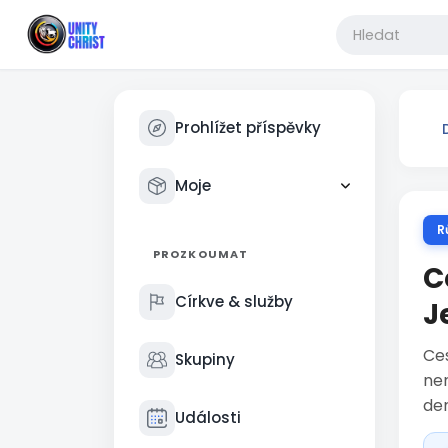
Prohlížet příspěvky
Moje
R
PROZKOUMAT
C
Církve & služby
J
Ces
Skupiny
nen
den
Události