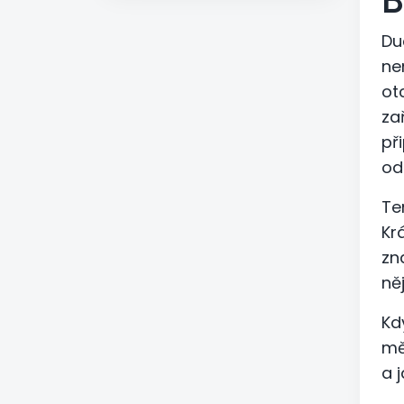
B
Du
ne
ot
za
př
od
Te
Krá
zn
ně
Kd
mě
a 