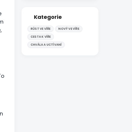
e
Kategorie
ím
,
RŮST VE VÍŘE
NOVÝ VE VÍŘE
CESTA K VÍŘE
CHVÁLA A UCTÍVANÍ
To
in