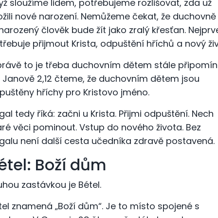
yž sloužíme lidem, potřebujeme rozlišovat, zda už
ožili nové narození. Nemůžeme čekat, že duchovně
narozený člověk bude žít jako zralý křesťan. Nejprv
třebuje přijmout Krista, odpuštění hříchů a nový živ
právě to je třeba duchovním dětem stále připomín
1. Janově 2,12 čteme, že duchovním dětem jsou
puštěny hříchy pro Kristovo jméno.
gal tedy říká: začni u Krista. Přijmi odpuštění. Nech
aré věci pominout. Vstup do nového života. Bez
lgalu není další cesta učedníka zdravě postavená.
étel: Boží dům
uhou zastávkou je Bétel.
tel znamená „Boží dům“. Je to místo spojené s