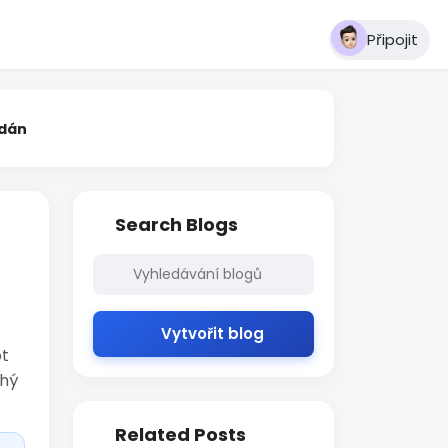
Připojit
rdán
Search Blogs
Vytvořit blog
ot
uhý
Related Posts