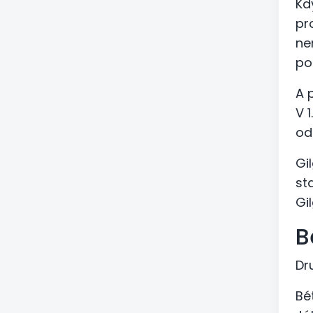
Kd
pr
ne
po
A 
V 
od
Gil
st
Gi
B
Dr
Bé