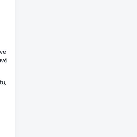
rve
avě
tu,