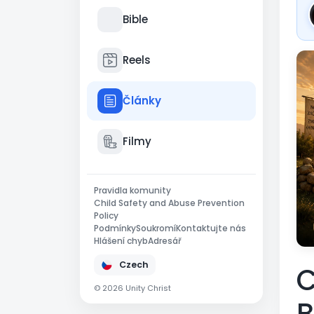
Bible
Reels
Články
Filmy
Pravidla komunity
Child Safety and Abuse Prevention
Policy
Podmínky
Soukromí
Kontaktujte nás
Hlášení chyb
Adresář
Czech
C
© 2026 Unity Christ