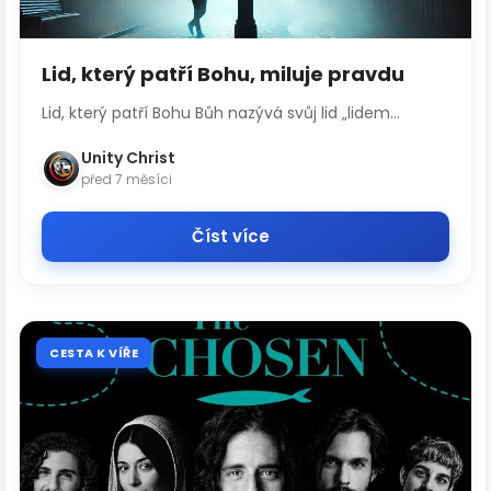
Lid, který patří Bohu, miluje pravdu
Lid, který patří Bohu Bůh nazývá svůj lid „lidem...
Unity Christ
před 7 měsíci
Číst více
CESTA K VÍŘE