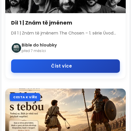
Díl 1 | Znám tě jménem
Díl 1 | Znám tě jménem The Chosen – 1. série Úvod...
Bible do hloubky
před 7 měsíci
Číst více
CESTA K VÍŘE