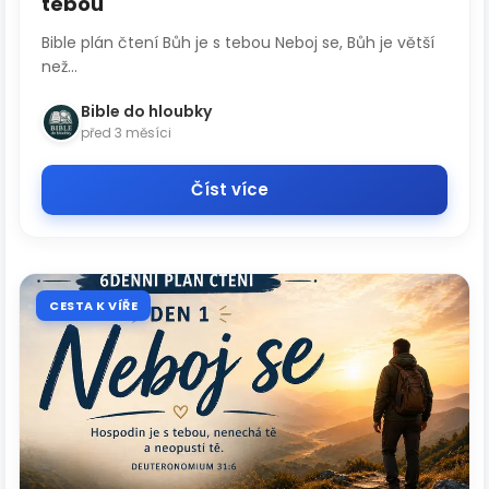
tebou
Bible plán čtení Bůh je s tebou Neboj se, Bůh je větší
než...
Bible do hloubky
před 3 měsíci
Číst více
CESTA K VÍŘE