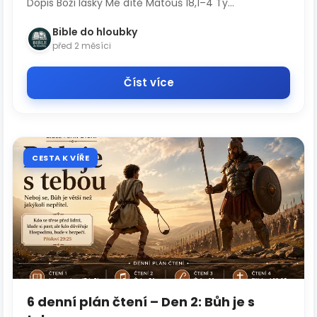
Dopis Boží lásky Mé dítě Matouš 18,1–4 Ty...
Bible do hloubky
před 2 měsíci
Číst více
CESTA K VÍŘE
6 denní plán čtení – Den 2: Bůh je s