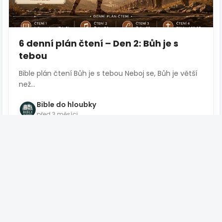
6 denní plán čtení – Den 2: Bůh je s
tebou
Bible plán čtení Bůh je s tebou Neboj se, Bůh je větší
než...
Bible do hloubky
před 3 měsíci
Číst více
CESTA K VÍŘE