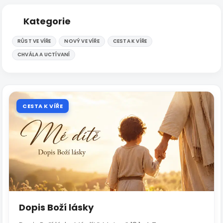
Kategorie
RŮST VE VÍŘE
NOVÝ VE VÍŘE
CESTA K VÍŘE
CHVÁLA A UCTÍVANÍ
CESTA K VÍŘE
Dopis Boží lásky