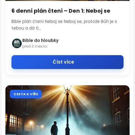
6 denní plán čtení – Den 1: Neboj se
Bible plán čtení Neboj se Neboj se, protože Bůh je s
tebou a dá ti...
Bible do hloubky
před 3 měsíci
Číst více
CESTA K VÍŘE