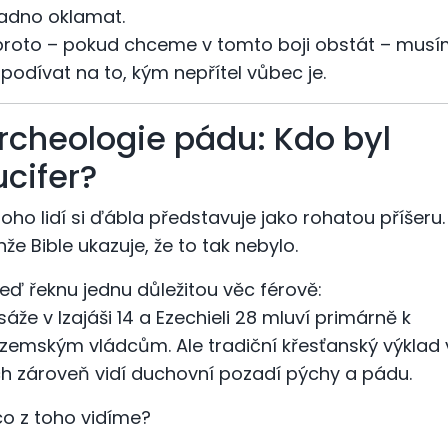
adno oklamat.
proto – pokud chceme v tomto boji obstát – mus
 podívat na to, kým nepřítel vůbec je.
rcheologie pádu: Kdo byl
ucifer?
oho lidí si ďábla představuje jako rohatou příšeru.
nže Bible ukazuje, že to tak nebylo.
teď řeknu jednu důležitou věc férově:
sáže v Izajáši 14 a Ezechieli 28 mluví primárně k
zemským vládcům. Ale tradiční křesťanský výklad 
ch zároveň vidí duchovní pozadí pýchy a pádu.
co z toho vidíme?