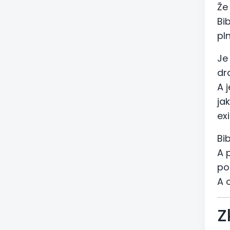
Že
Bi
pl
Je
dr
A 
ja
ex
Bi
A 
po
A o
Z