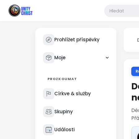
Prohlížet příspěvky
Moje
R
PROZKOUMAT
D
Církve & služby
n
Dém
Skupiny
Přá
Události