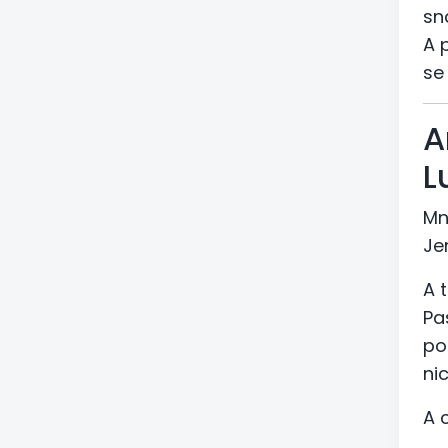
sn
A 
se
A
L
Mn
Je
A 
Pa
po
ni
A 