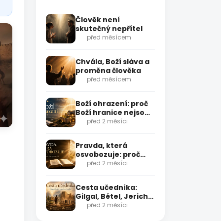
Člověk není
skutečný nepřítel
před měsícem
Chvála, Boží sláva a
proměna člověka
před měsícem
Boží ohrazení: proč
Boží hranice nejsou
omezení, ale
před 2 měsíci
ochrana
Pravda, která
osvobozuje: proč
nestačí vědět
před 2 měsíci
správné věci
Cesta učedníka:
Gilgal, Bétel, Jericho
a Jordán
před 2 měsíci