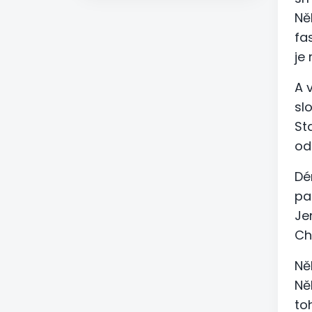
Ně
fa
je
A 
sl
St
od
Dé
pa
Je
Ch
Ně
Ně
to