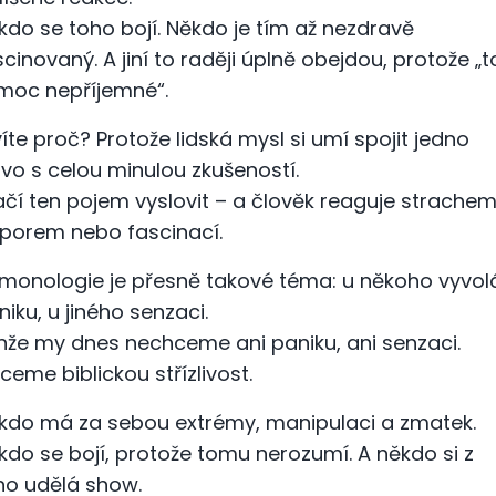
kdo se toho bojí. Někdo je tím až nezdravě
scinovaný. A jiní to raději úplně obejdou, protože „t
 moc nepříjemné“.
víte proč? Protože lidská mysl si umí spojit jedno
ovo s celou minulou zkušeností.
ačí ten pojem vyslovit – a člověk reaguje strachem
porem nebo fascinací.
monologie je přesně takové téma: u někoho vyvol
niku, u jiného senzaci.
nže my dnes nechceme ani paniku, ani senzaci.
ceme biblickou střízlivost.
kdo má za sebou extrémy, manipulaci a zmatek.
kdo se bojí, protože tomu nerozumí. A někdo si z
ho udělá show.