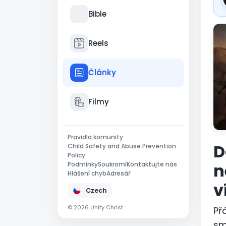
Bible
Reels
Články
Filmy
Pravidla komunity
D
Child Safety and Abuse Prevention
Policy
n
Podmínky
Soukromí
Kontaktujte nás
Hlášení chyb
Adresář
v
Czech
© 2026 Unity Christ
Př
sm