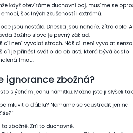
nže když otevíráme duchovní boj, musíme se opros
 emocí, špatných zkušeností i extrémů.
oce jsou nestálé. Dneska jsou nahoře, zítra dole. A
avda Božího slova je pevný základ.
š cíl není vyvolat strach. Náš cíl není vyvolat senzac
š cíl je přinést světlo do oblasti, která bývá často
halená tmou.
e ignorance zbožná?
sto slýchám jednu námitku. Možná jste ji slyšeli tak
roč mluvit o ďáblu? Nemáme se soustředit jen na
žíše?“
í to zbožně. Zní to duchovně.