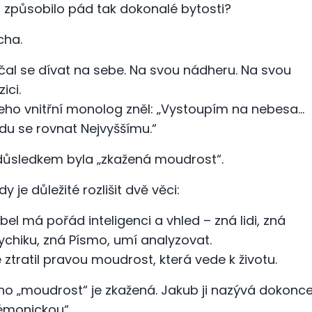
 způsobilo pád tak dokonalé bytosti?
cha.
čal se dívat na sebe. Na svou nádheru. Na svou
ici.
jeho vnitřní monolog zněl: „Vystoupím na nebesa…
du se rovnat Nejvyššímu.“
důsledkem byla „zkažená moudrost“.
y je důležité rozlišit dvě věci:
bel má pořád inteligenci a vhled – zná lidi, zná
ychiku, zná Písmo, umí analyzovat.
e ztratil pravou moudrost, která vede k životu.
ho „moudrost“ je zkažená. Jakub ji nazývá dokonc
émonickou“.