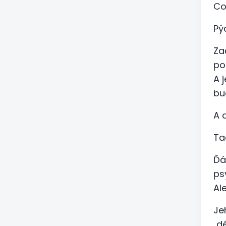
Co
Pý
Za
poz
A 
bu
A 
Tad
Ďá
ps
Al
Je
„d