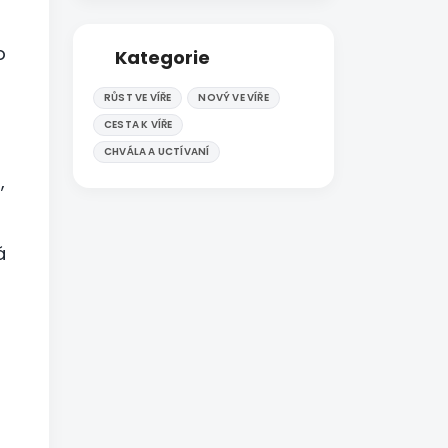
o
Kategorie
RŮST VE VÍŘE
NOVÝ VE VÍŘE
CESTA K VÍŘE
CHVÁLA A UCTÍVANÍ
,
á