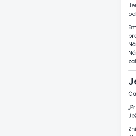
Je
od
Em
pr
Ná
Ná
za
J
Ča
„P
Je
Zn