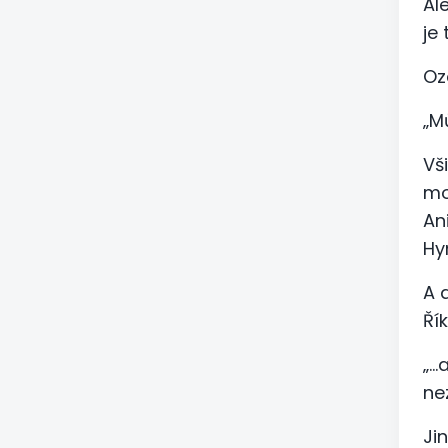
Al
je
Oz
„M
Vš
mo
Ani
Hy
A 
Řík
„…
ne
Ji