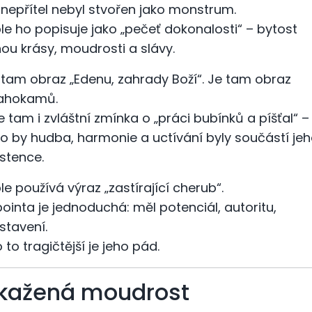
 nepřítel nebyl stvořen jako monstrum.
ble ho popisuje jako „pečeť dokonalosti“ – bytost
nou krásy, moudrosti a slávy.
 tam obraz „Edenu, zahrady Boží“. Je tam obraz
ahokamů.
je tam i zvláštní zmínka o „práci bubínků a píšťal“ –
ko by hudba, harmonie a uctívání byly součástí je
istence.
ble používá výraz „zastírající cherub“.
pointa je jednoduchá: měl potenciál, autoritu,
stavení.
 to tragičtější je jeho pád.
kažená moudrost