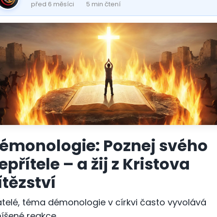
před 6 měsíci
5 min čtení
émonologie: Poznej svého
epřítele – a žij z Kristova
ítězství
átelé, téma démonologie v církvi často vyvolává
íšené reakce.