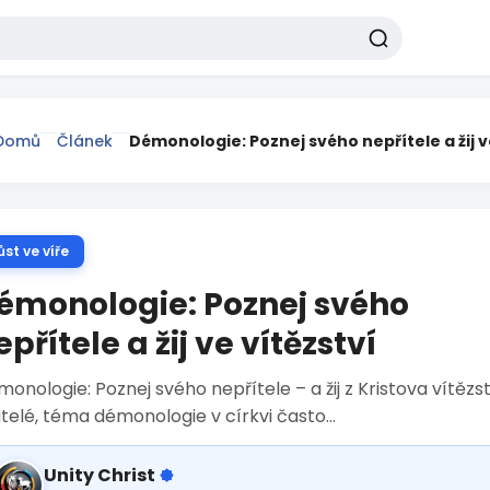
Domů
Článek
Démonologie: Poznej svého nepřítele a žij v
ůst ve víře
émonologie: Poznej svého
epřítele a žij ve vítězství
onologie: Poznej svého nepřítele – a žij z Kristova vítězst
telé, téma démonologie v církvi často...
Unity Christ