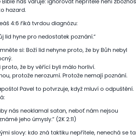
e Bible nás varuje: ignorovat nepřítele není zbožnos
 to hazard.
eáš 4:6 říká tvrdou diagnózu:
ůj lid hyne pro nedostatek poznání.“
imněte si: Boží lid nehyne proto, že by Bůh nebyl
cný.
 proto, že by věřící byli málo horliví.
nou, protože nerozumí. Protože nemají poznání.
apoštol Pavel to potvrzuje, když mluví o odpuštění.
á:
aby nás neoklamal satan, neboť nám nejsou
známé jeho úmysly.“ (2K 2:11)
nými slovy: kdo zná taktiku nepřítele, nenechá se ta