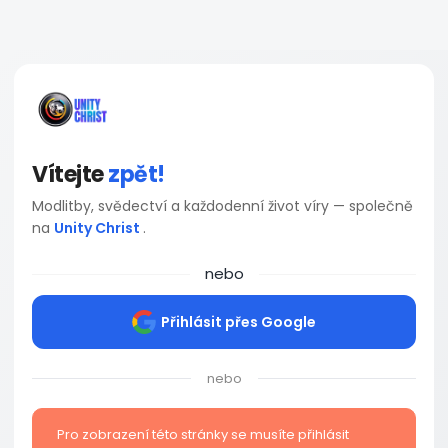
Vítejte
zpět!
Modlitby, svědectví a každodenní život víry — společně
na
Unity Christ
.
nebo
Přihlásit přes Google
nebo
Pro zobrazení této stránky se musíte přihlásit