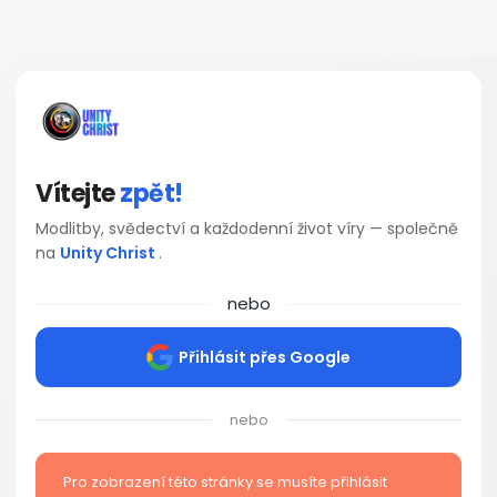
Vítejte
zpět!
Modlitby, svědectví a každodenní život víry — společně
na
Unity Christ
.
nebo
Přihlásit přes Google
nebo
Pro zobrazení této stránky se musíte přihlásit