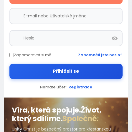
Zapamatovat si mě
Zapomněli jste heslo?
Přihlásit se
Nemáte účet?
Registrace
Víra, která spojuje.
Život,
který sdílíme.
Společně.
Unity Christ je bezpečný prostor pro křesťanskou