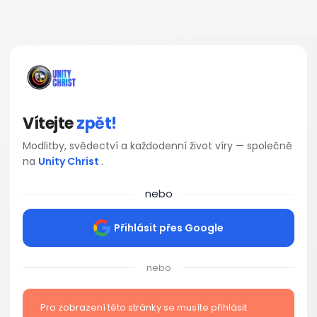
Vítejte
zpět!
Modlitby, svědectví a každodenní život víry — společně
na
Unity Christ
.
nebo
Přihlásit přes Google
nebo
Pro zobrazení této stránky se musíte přihlásit