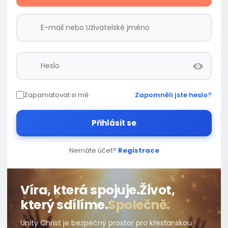
Zapamatovat si mě
Zapomněli jste heslo?
Přihlásit se
Nemáte účet?
Registrace
Víra, která spojuje.
Život,
který sdílíme.
Společně.
Unity Christ je bezpečný prostor pro křesťanskou