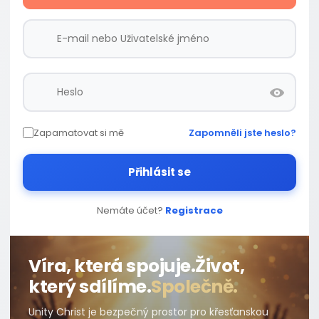
Zapamatovat si mě
Zapomněli jste heslo?
Přihlásit se
Nemáte účet?
Registrace
Víra, která spojuje.
Život,
který sdílíme.
Společně.
Unity Christ je bezpečný prostor pro křesťanskou