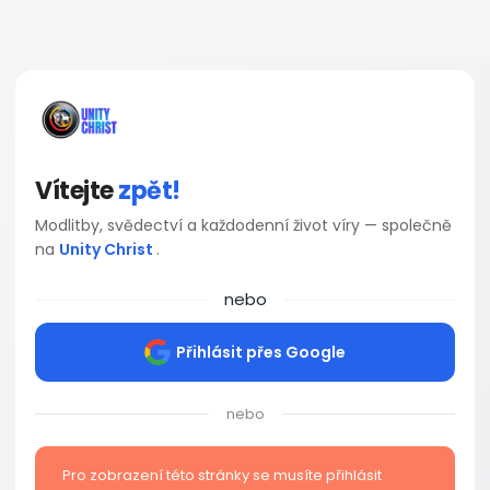
Vítejte
zpět!
Modlitby, svědectví a každodenní život víry — společně
na
Unity Christ
.
nebo
Přihlásit přes Google
nebo
Pro zobrazení této stránky se musíte přihlásit