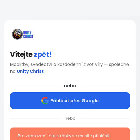
Vítejte
zpět!
Modlitby, svědectví a každodenní život víry — společně
na
Unity Christ
.
nebo
Přihlásit přes Google
nebo
Pro zobrazení této stránky se musíte přihlásit