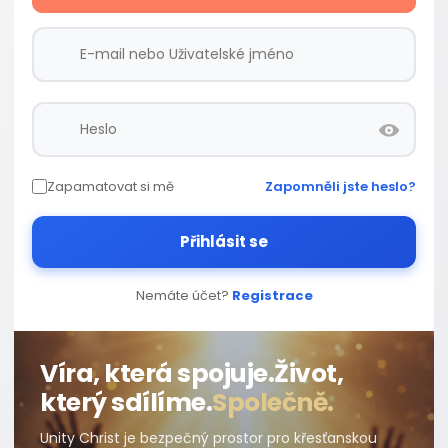
Zapamatovat si mě
Zapomněli jste heslo?
Přihlásit se
Nemáte účet?
Registrace
Víra, která spojuje.
Život,
který sdílíme.
Společně.
Unity Christ je bezpečný prostor pro křesťanskou