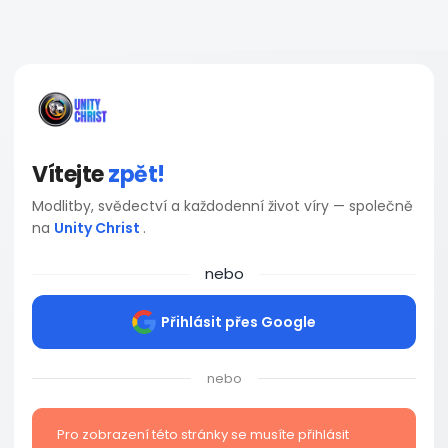
Vítejte
zpět!
Modlitby, svědectví a každodenní život víry — společně
na
Unity Christ
.
nebo
Přihlásit přes Google
nebo
Pro zobrazení této stránky se musíte přihlásit