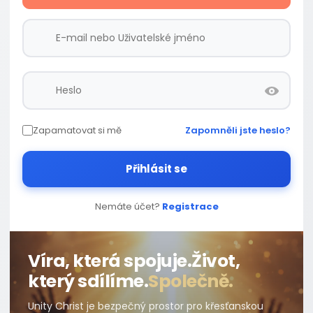
Zapamatovat si mě
Zapomněli jste heslo?
Přihlásit se
Nemáte účet?
Registrace
Víra, která spojuje.
Život,
který sdílíme.
Společně.
Unity Christ je bezpečný prostor pro křesťanskou