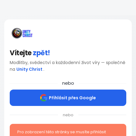
Vítejte
zpět!
Modlitby, svědectví a každodenní život víry — společně
na
Unity Christ
.
nebo
Přihlásit přes Google
nebo
Pro zobrazení této stránky se musíte přihlásit