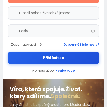
Zapamatovat si mě
Zapomněli jste heslo?
Přihlásit se
Nemáte účet?
Registrace
Víra, která spojuje.
Život,
který sdílíme.
Společně.
Unity Christ je bezpečný prostor pro křesťanskou