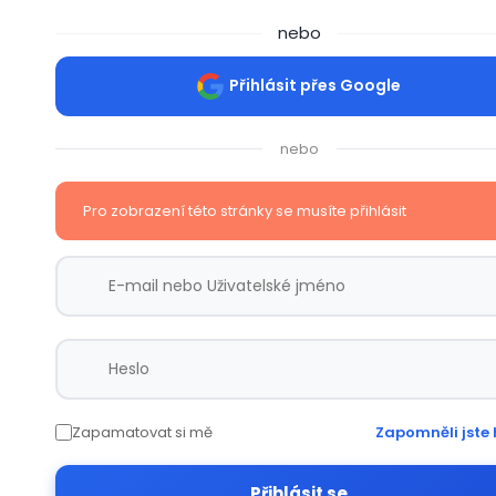
nebo
Přihlásit přes Google
nebo
Pro zobrazení této stránky se musíte přihlásit
Zapamatovat si mě
Zapomněli jste 
Přihlásit se