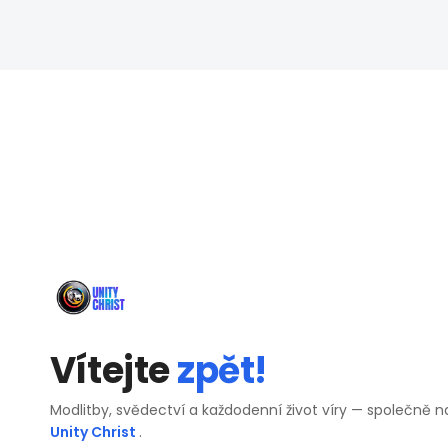
Vítejte
zpět!
Modlitby, svědectví a každodenní život víry — společně n
Unity Christ
.