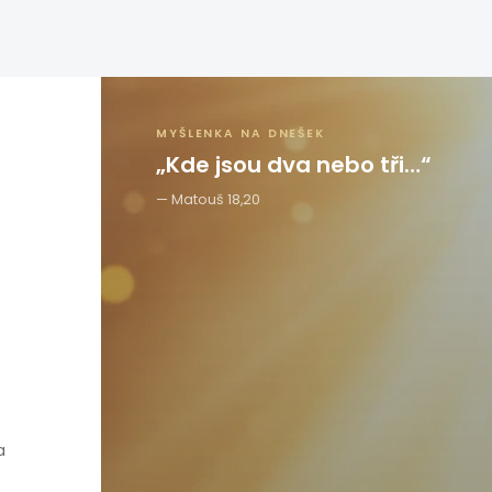
MYŠLENKA NA DNEŠEK
„Kde jsou dva nebo tři…“
Matouš 18,20
a