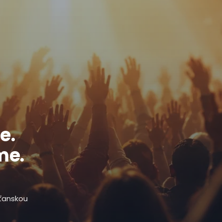
e.
me.
sťanskou