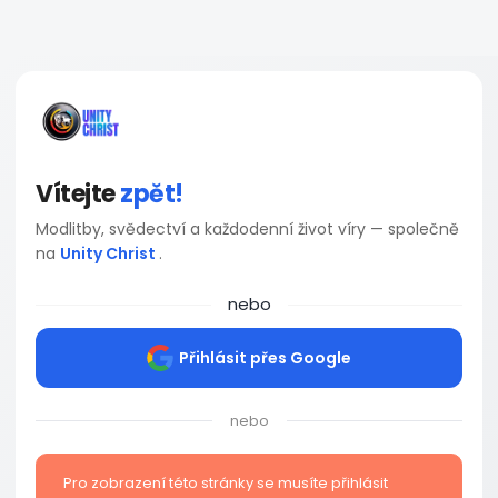
Vítejte
zpět!
Modlitby, svědectví a každodenní život víry — společně
na
Unity Christ
.
nebo
Přihlásit přes Google
nebo
Pro zobrazení této stránky se musíte přihlásit