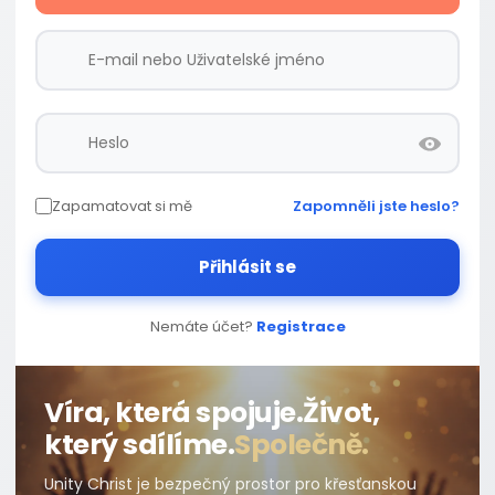
Zapamatovat si mě
Zapomněli jste heslo?
Přihlásit se
Nemáte účet?
Registrace
Víra, která spojuje.
Život,
který sdílíme.
Společně.
Unity Christ je bezpečný prostor pro křesťanskou