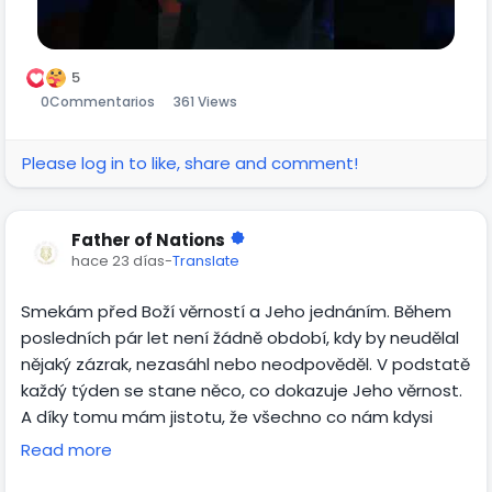
5
0
Commentarios
361 Views
Please log in to like, share and comment!
Father of Nations
hace 23 días
-
Translate
Smekám před Boží věrností a Jeho jednáním. Během
posledních pár let není žádně období, kdy by neudělal
nějaký zázrak, nezasáhl nebo neodpověděl. V podstatě
každý týden se stane něco, co dokazuje Jeho věrnost.
A díky tomu mám jistotu, že všechno co nám kdysi
slíbil, i k České republice, se krok po kroku naplní.
Read more