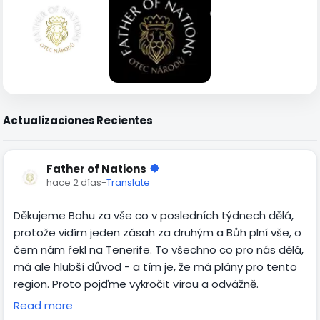
Actualizaciones Recientes
Father of Nations
hace 2 días
-
Translate
Děkujeme Bohu za vše co v posledních týdnech dělá,
protože vidím jeden zásah za druhým a Bůh plní vše, o
čem nám řekl na Tenerife. To všechno co pro nás dělá,
má ale hlubší důvod - a tím je, že má plány pro tento
region. Proto pojďme vykročit vírou a odvážně.
Read more
Vzhledem k tomu, co Duch Svatý připravuje a, že Bůh