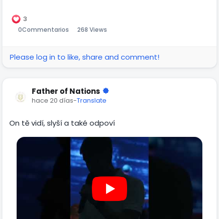
Svatý dotýkat jejich srdce. Akce proběhnou 27.7. a 31.7.
3
0
Commentarios
268 Views
Please log in to like, share and comment!
Father of Nations
hace 20 días
-
Translate
On tě vidí, slyší a také odpoví