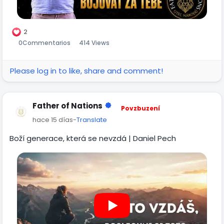
4:6: ,,Ne mocí ani silou, ale mým Duchem.....
Pokud chceš, aby tvoje petice byla zahrnutá, můžeš jí
2
napsat do komentáře nebo do soukromé zprávy.
0
Commentarios
414 Views
Please log in to like, share and comment!
Father of Nations
Povzbuzení
hace 15 días
-
Translate
Boží generace, která se nevzdá | Daniel Pech