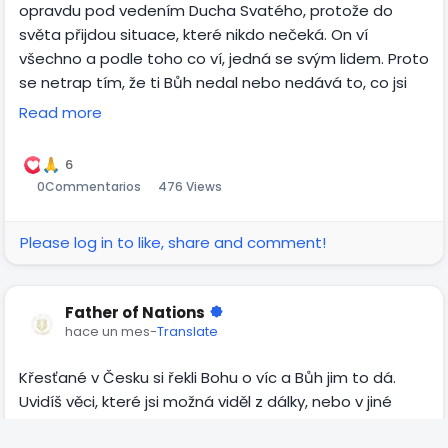
opravdu pod vedením Ducha Svatého, protože do
světa přijdou situace, které nikdo nečeká. On ví
všechno a podle toho co ví, jedná se svým lidem. Proto
se netrap tím, že ti Bůh nedal nebo nedává to, co jsi
chtěl, protože jsou žádosti, které nezodpoví, protože
Read more
tě chrání z důvodu toho, co v určitou dobu přijde.
6
0
Commentarios
476 Views
Please log in to like, share and comment!
Father of Nations
hace un mes
-
Translate
Křesťané v Česku si řekli Bohu o víc a Bůh jim to dá.
Uvidíš věci, které jsi možná viděl z dálky, nebo v jiné
zemi. Ale spolu s tím je spojená žadost Boha o čistotu