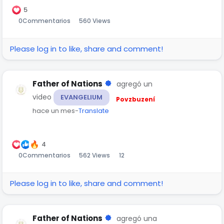
5
0
Commentarios
560 Views
Please log in to like, share and comment!
Father of Nations
agregó un
video
EVANGELIUM
Povzbuzení
hace un mes
-
Translate
00:56
Reproducir
Mute
Settings
Picture-
Fulls
in-
4
0
Commentarios
562 Views
12
Picture
Please log in to like, share and comment!
Father of Nations
agregó una