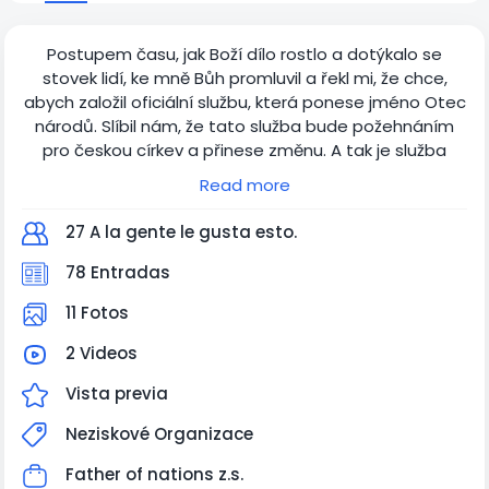
Postupem času, jak Boží dílo rostlo a dotýkalo se
stovek lidí, ke mně Bůh promluvil a řekl mi, že chce,
abych založil oficiální službu, která ponese jméno Otec
národů. Slíbil nám, že tato služba bude požehnáním
pro českou církev a přinese změnu. A tak je služba
Otec národů na světě. Pro ty, kteří nás podporují to
Read more
znamená jednu změnu a tou je, že veškerá podpora
bude od dnes směřovaná na účet organizace Otec
27 A la gente le gusta esto.
národů.
Od teď máme možnost dárcům vystavit také
78 Entradas
potvrzení o daru.
11 Fotos
Číslo účtu Father of nations (Otec národů) je:
2003327884 / 2010
2 Videos
CZ93 2010 0000 0028 0332 7903 (EUR)
Vista previa
Neziskové Organizace
Father of nations z.s.