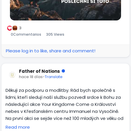
3
0
Commentarios
305 Views
Please log in to like, share and comment!
Father of Nations
hace 18 días
-
Translate
Děkuji za podporu a modlitby. Rád bych společně s
lidmi, kteří sledují naší službu pozvedl srdce k Bohu za
následující akce Your Kingdome Come a Království
nebes v Křesťanském centru Immanuel na Vysočině.
Na první akci se sejde více než 100 mladých ve věku od
18 do 25 let a věřím, že to bude čas, kdy se bude Duch
Read more