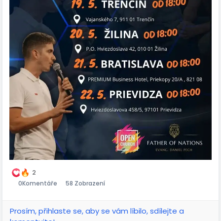
2
0
Komentáře
58 Zobrazení
Prosím, přihlaste se, aby se vám líbilo, sdílejte a