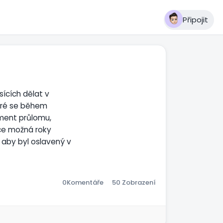
Připojit
sících dělat v
teré se během
oment průlomu,
rdce možná roky
 aby byl oslavený v
tože určité věci se
 tebe bude chtít
0
Komentáře
50 Zobrazení
ys důvěřoval,