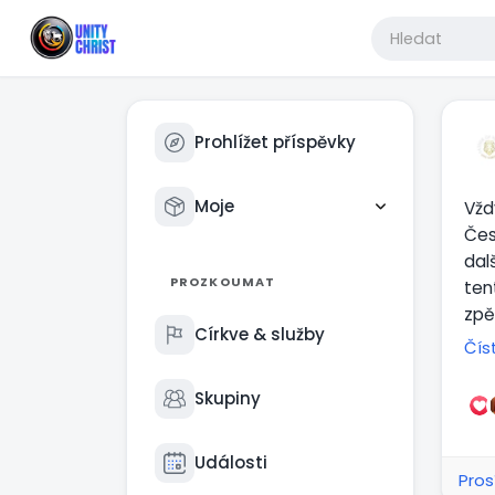
Prohlížet příspěvky
Moje
Vžd
Čes
dal
PROZKOUMAT
ten
zpě
Církve & služby
tvé
Čís
Je 
daj
Skupiny
kro
pro
Události
Pros