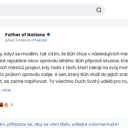
Father of Nations
před 3 měsíci
-
Překlad
y, když se modlím, tak cítím, že Bůh chce v následujících mě
ké republice něco opravdu silného. Bůh připravil situace, k
ších měsíců projeví, kdy řada z těch, kteří čekají na svůj m
to průlom opravdu zažije. A sen, který Bůh vložil do jejich s
t, se začne naplňovat. To všechno Duch Svatý udělá pro to,
m životě a zjevila se Jeho moc na církvi.
t více
čas, kdy je potřeba Bohu maximálně důvěřovat jako Otci, pro
í do pohybu a ty neuvidíš dál, než na svůj další krok. Bůh od
3
ky víry, ale ty neuvidíš celou cestu. I tak ti Bůh chce říct, ab
tože On bude mít všechno pod kontrolou.
ím, přihlaste se, aby se vám líbilo, sdílejte a komentujte!