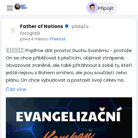
Připojit
Father of Nations
přidal/a
fotografii
před 4 měsíci
-
Překlad
🇪🇸🇨🇿 Pojďme dát prostor Duchu Svatému - protože
On se chce přibližovat k plačícím, objímat ztrápené,
obvazovat zraněné, ale také přitáhnout k sobě ty, kteří
ještě nejsou s Bohem smíření, ale jsou součástí Jeho
plánu. On chce vybudovat a postavit svojí církev na
pevném základu. Aby byla silná, radikální a dospělá.
Číst více
Máš kolem sebe někoho z rodiny, přátel, kolegů, které ti
Duch Svatý ukazuje ? Pak se neboj dojít společně s
Ním, protože jediný dotyk může změnit Jeho život.