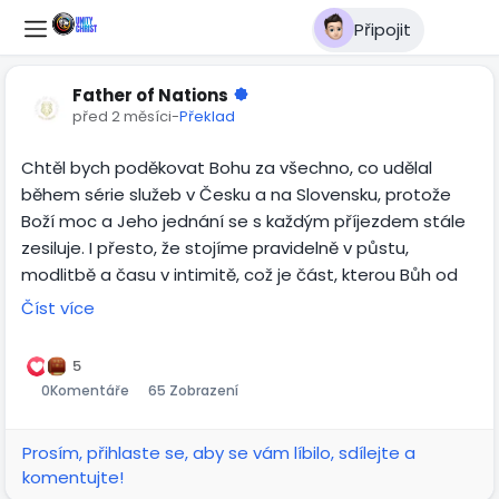
Připojit
Father of Nations
před 2 měsíci
-
Překlad
Chtěl bych poděkovat Bohu za všechno, co udělal
během série služeb v Česku a na Slovensku, protože
Boží moc a Jeho jednání se s každým příjezdem stále
zesiluje. I přesto, že stojíme pravidelně v půstu,
modlitbě a času v intimitě, což je část, kterou Bůh od
nás vyžaduje a kde tyto viditelné věci formuje - je to
Číst více
pouze Boží milost a láska k lidem, která to vše dává do
pohybu. Takže jemu patří dík a sláva.
5
0
Komentáře
65 Zobrazení
Po návratu ze Slovenska mi přišlo několik desítek zpráv
o tom, jak Bůh zasáhl řadu lidí skrze slova ať v Ostravě,
Prosím, přihlaste se, aby se vám líbilo, sdílejte a
Žilině nebo dalších místech. Řada lidí plakala během
komentujte!
kázání, dotčená Duchem Svatým, u řady lidí Bůh odkryl