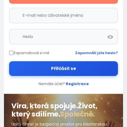
Zapamatovat si mě
Zapomněli jste heslo?
Přihlásit se
Nemáte účet?
Registrace
Víra, která spojuje.
Život,
který sdílíme.
Společně.
Unity Christ je bezpečný prostor pro křesťanskou