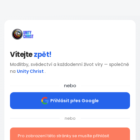
Vítejte
zpět!
Modlitby, svědectví a každodenní život víry — společně
na
Unity Christ
.
nebo
Přihlásit přes Google
nebo
Pro zobrazení této stránky se musíte přihlásit