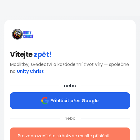
Vítejte
zpět!
Modlitby, svědectví a každodenní život víry — společně
na
Unity Christ
.
nebo
Přihlásit přes Google
nebo
Pro zobrazení této stránky se musíte přihlásit