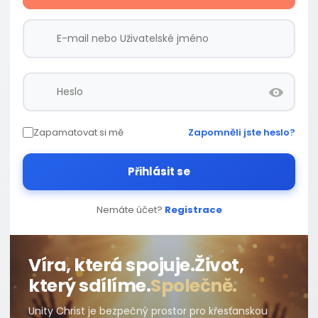
Zapamatovat si mě
Zapomněli jste heslo?
Přihlásit se
Nemáte účet?
Registrace
Víra, která spojuje.
Život,
který sdílíme.
Společně.
Unity Christ je bezpečný prostor pro křesťanskou