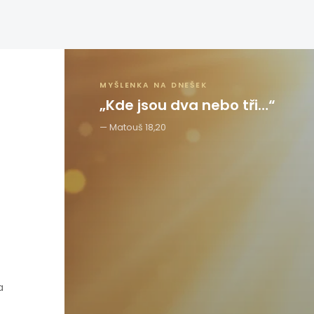
MYŠLENKA NA DNEŠEK
„Kde jsou dva nebo tři…“
Matouš 18,20
a