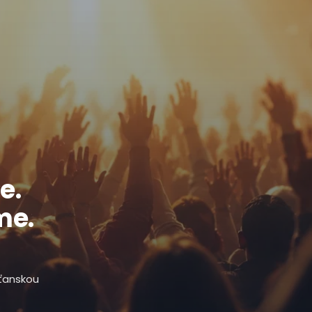
e.
me.
sťanskou