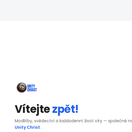
Vítejte
zpět!
Modlitby, svědectví a každodenní život víry — společně n
Unity Christ
.