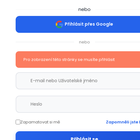
nebo
Přihlásit přes Google
nebo
Pro zobrazení této stránky se musíte přihlásit
Zapamatovat si mě
Zapomněli jste 
Přihlásit se