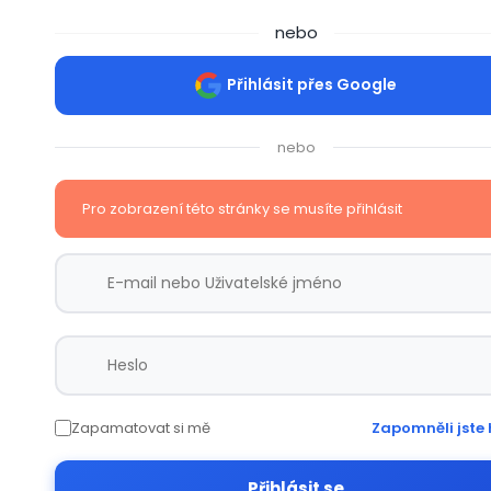
nebo
Přihlásit přes Google
nebo
Pro zobrazení této stránky se musíte přihlásit
Zapamatovat si mě
Zapomněli jste 
Přihlásit se