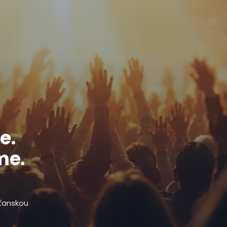
e.
me.
sťanskou