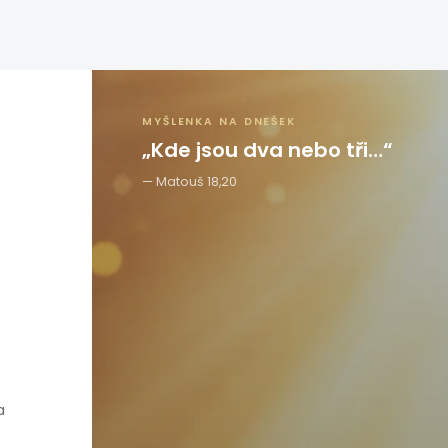
MYŠLENKA NA DNEŠEK
„Kde jsou dva nebo tři…“
Matouš 18,20
a