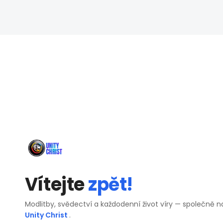
Vítejte
zpět!
Modlitby, svědectví a každodenní život víry — společně n
Unity Christ
.