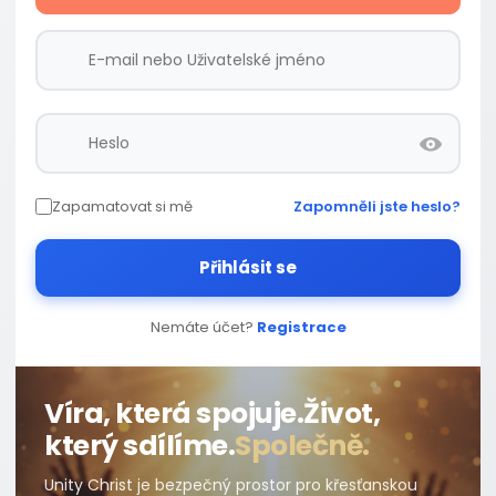
Zapamatovat si mě
Zapomněli jste heslo?
Přihlásit se
Nemáte účet?
Registrace
Víra, která spojuje.
Život,
který sdílíme.
Společně.
Unity Christ je bezpečný prostor pro křesťanskou