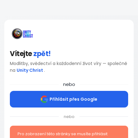
Vítejte
zpět!
Modlitby, svědectví a každodenní život víry — společně
na
Unity Christ
.
nebo
Přihlásit přes Google
nebo
Pro zobrazení této stránky se musíte přihlásit