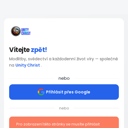
Vítejte
zpět!
Modlitby, svědectví a každodenní život víry — společně
na
Unity Christ
.
nebo
Přihlásit přes Google
nebo
Pro zobrazení této stránky se musíte přihlásit