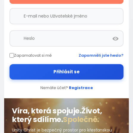
Zapamatovat si mě
Zapomněli jste heslo?
Přihlásit se
Nemáte účet?
Registrace
Víra, která spojuje.
Život,
který sdílíme.
Společně.
Unity Christ je bezpečný prostor pro křesťanskou