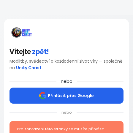
Vítejte
zpět!
Modlitby, svědectví a každodenní život víry — společně
na
Unity Christ
.
nebo
Přihlásit přes Google
nebo
Pro zobrazení této stránky se musíte přihlásit