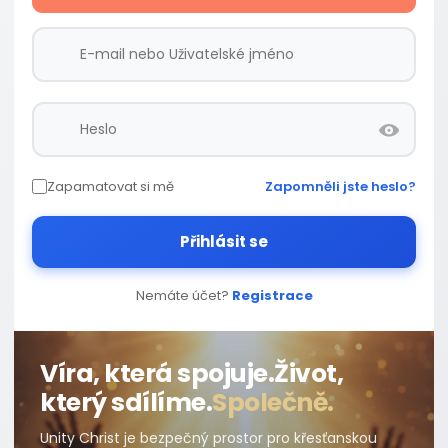
Zapamatovat si mě
Zapomněli jste heslo?
Přihlásit se
Nemáte účet?
Registrace
Víra, která spojuje.
Život,
který sdílíme.
Společně.
Unity Christ je bezpečný prostor pro křesťanskou