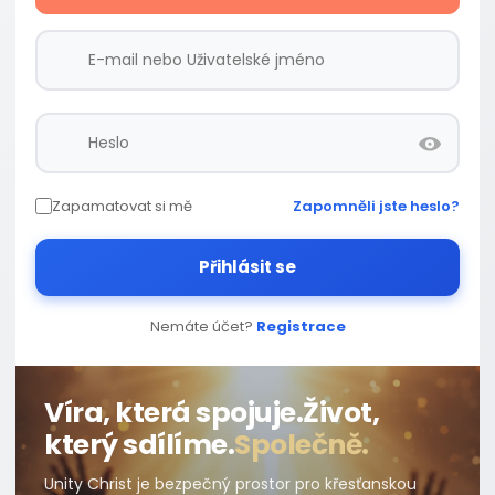
Zapamatovat si mě
Zapomněli jste heslo?
Přihlásit se
Nemáte účet?
Registrace
Víra, která spojuje.
Život,
který sdílíme.
Společně.
Unity Christ je bezpečný prostor pro křesťanskou