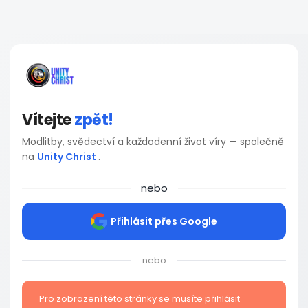
Vítejte
zpět!
Modlitby, svědectví a každodenní život víry — společně
na
Unity Christ
.
nebo
Přihlásit přes Google
nebo
Pro zobrazení této stránky se musíte přihlásit