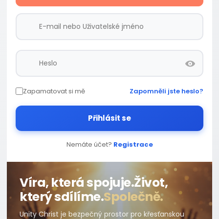
Zapamatovat si mě
Zapomněli jste heslo?
Přihlásit se
Nemáte účet?
Registrace
Víra, která spojuje.
Život,
který sdílíme.
Společně.
Unity Christ je bezpečný prostor pro křesťanskou