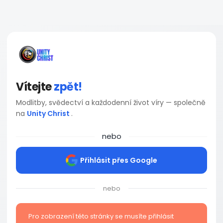
Vítejte
zpět!
Modlitby, svědectví a každodenní život víry — společně
na
Unity Christ
.
nebo
Přihlásit přes Google
nebo
Pro zobrazení této stránky se musíte přihlásit