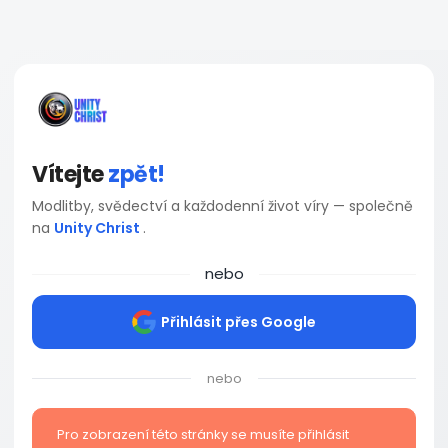
Vítejte
zpět!
Modlitby, svědectví a každodenní život víry — společně
na
Unity Christ
.
nebo
Přihlásit přes Google
nebo
Pro zobrazení této stránky se musíte přihlásit