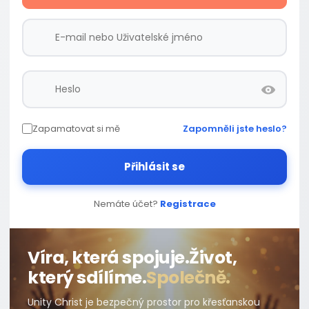
Zapamatovat si mě
Zapomněli jste heslo?
Přihlásit se
Nemáte účet?
Registrace
Víra, která spojuje.
Život,
který sdílíme.
Společně.
Unity Christ je bezpečný prostor pro křesťanskou