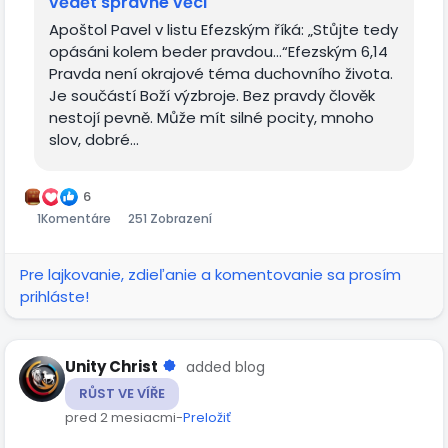
vědět správné věci
Apoštol Pavel v listu Efezským říká: „Stůjte tedy
opásáni kolem beder pravdou…“Efezským 6,14
Pravda není okrajové téma duchovního života.
Je součástí Boží výzbroje. Bez pravdy člověk
nestojí pevně. Může mít silné pocity, mnoho
slov, dobré...
6
1
Komentáre
251 Zobrazení
Pre lajkovanie, zdieľanie a komentovanie sa prosím
prihláste!
Unity Christ
added blog
RŮST VE VÍŘE
pred 2 mesiacmi
-
Preložiť