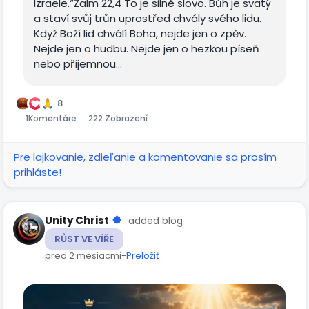
Izraele.“Žalm 22,4 To je silné slovo. Bůh je svatý
a staví svůj trůn uprostřed chvály svého lidu.
Když Boží lid chválí Boha, nejde jen o zpěv.
Nejde jen o hudbu. Nejde jen o hezkou píseň
nebo příjemnou...
8
1
Komentáre
222 Zobrazení
Pre lajkovanie, zdieľanie a komentovanie sa prosím
prihláste!
Unity Christ
added blog
RŮST VE VÍŘE
pred 2 mesiacmi
-
Preložiť