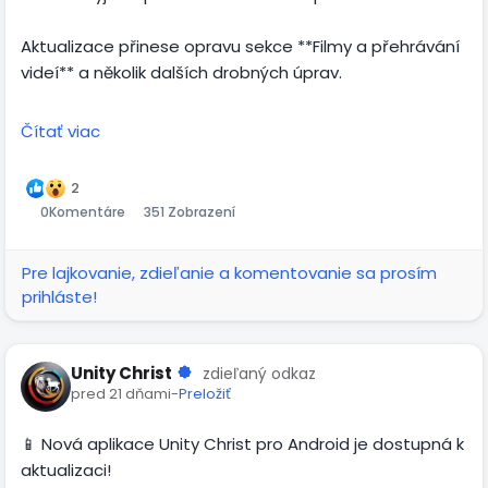
Aktualizace přinese opravu sekce **Filmy a přehrávání
videí** a několik dalších drobných úprav.
Narazili jste na něco, co nefunguje správně nebo se
Čítať viac
vám nezdá? Napište nám to prosím do komentáře,
abychom mohli všechny podněty zahrnout do jedné
2
další aktualizace.
0
Komentáre
351 Zobrazení
Děkujeme za pomoc i zpětnou vazbu.
Pre lajkovanie, zdieľanie a komentovanie sa prosím
prihláste!
Unity Christ
zdieľaný odkaz
pred 21 dňami
-
Preložiť
📱 Nová aplikace Unity Christ pro Android je dostupná k
aktualizaci!