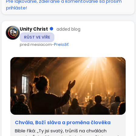
Pre lajkovanie, zdieľanie a komentovanie sa prosím
obnovit přístup k účtu. Pomohu vám s obnovením
prihláste!
přístupu.
Z bezpečnostních důvodů prosím nikdy nepište své
Unity Christ
added blog
heslo veřejně do komentářů.
RŮST VE VÍŘE
pred mesiacom
-
Preložiť
Chvála, Boží sláva a proměna člověka
Bible říká: „Ty jsi svatý, trůníš na chválách