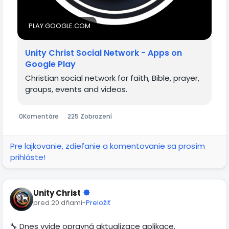
celé.
Opravený kurzor v komentářích: Psaní komentářů je
PLAY.GOOGLE.COM
teď naprosto plynulé a kurzor drží na správném místě.
Unity Christ Social Network - Apps on
A spousta dalších drobností: Vylaďujeme aplikaci k
Google Play
dokonalosti pro ještě lepší zážitek.
Christian social network for faith, Bible, prayer,
groups, events and videos.
Stáhněte si nejnovější verzi, vyzkoušejte nové funkce a
dejte nám v komentářích vědět, jak se vám líbí! 👇📲
0
Komentáre
225 Zobrazení
Pre lajkovanie, zdieľanie a komentovanie sa prosím
prihláste!
Unity Christ
pred 20 dňami
-
Preložiť
🔧 Dnes vyjde opravná aktualizace aplikace.