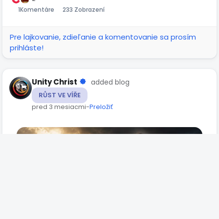
1
Komentáre
233 Zobrazení
Pre lajkovanie, zdieľanie a komentovanie sa prosím
prihláste!
Unity Christ
added blog
RŮST VE VÍŘE
pred 3 mesiacmi
-
Preložiť