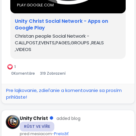
PLAY.GOOGLE.COM
Unity Christ Social Network - Apps on
Google Play
Christan people Social Network -
CALL,POST,EVENTS,PAGES,GROUPS ,REALS
,VIDEOS
1
0
Komentáre
319 Zobrazení
Pre lajkovanie, zdieľanie a komentovanie sa prosím
prihláste!
Unity Christ
added blog
RŮST VE VÍŘE
pred mesiacom
-
Preložiť