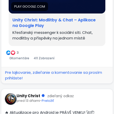
📲 Stáhnout nebo aktualizovat Unity Christ Messenger:
https://play.google.com/store/apps/details?
PLAY.GOOGLE.COM
id=messaging.unitychrist.app&hl=cs
Unity Christ: Modlitby & Chat – Aplikace
na Google Play
Křesťanský messenger k sociální síti. Chat,
modlitby a příspěvky na jednom místě
3
0
Komentáre
411 Zobrazení
Pre lajkovanie, zdieľanie a komentovanie sa prosím
prihláste!
Unity Christ
zdieľaný odkaz
pred 13 dňami
-
Preložiť
🔥 Aktualizace pro Android je PRÁVĚ VENKU! 🚀📦