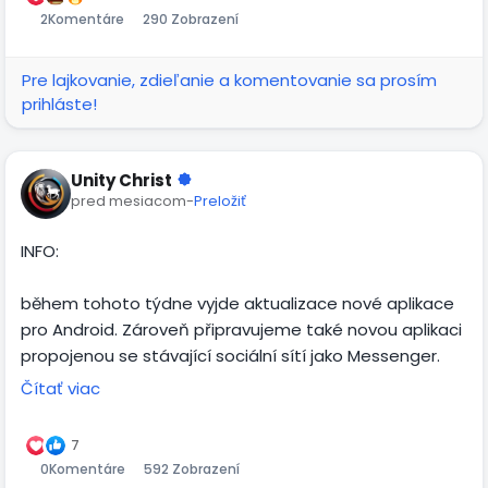
2
Komentáre
290 Zobrazení
Pre lajkovanie, zdieľanie a komentovanie sa prosím
prihláste!
Unity Christ
pred mesiacom
-
Preložiť
INFO:
během tohoto týdne vyjde aktualizace nové aplikace
pro Android. Zároveň připravujeme také novou aplikaci
propojenou se stávající sociální sítí jako Messenger.
Čítať viac
Pro iOS by měla stejná aktualizace vyjít přibližně do
dvou týdnů.
7
0
Komentáre
592 Zobrazení
Ve stejném časovém horizontu připravujeme také