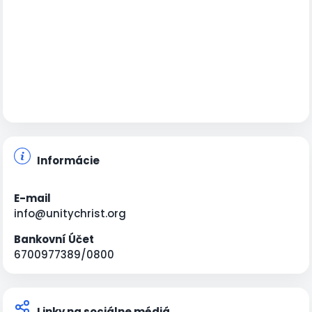
Informácie
E-mail
info@unitychrist.org
Bankovní Účet
6700977389/0800
Linky na sociálne médiá