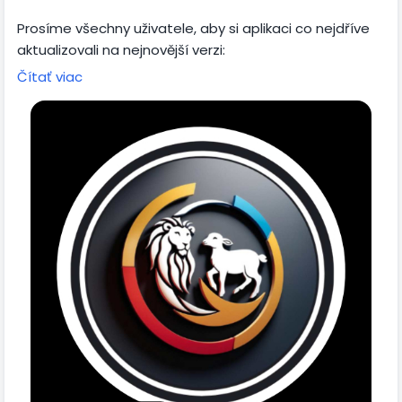
Prosíme všechny uživatele, aby si aplikaci co nejdříve
aktualizovali na nejnovější verzi:
Čítať viac
https://play.google.com/store/apps/details?
id=com.wnapp.id1734054424685
Po aktualizaci stačí v aplikaci kliknout na Zprávy a
otevře se vám také nový Messenger pro komunikaci s
ostatními uživateli. 💬
Aktualizujte si aplikaci a vyzkoušejte nové možnosti
Unity Christ.