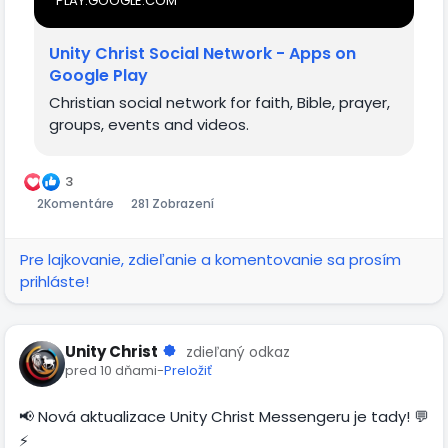
PLAY.GOOGLE.COM
Unity Christ Social Network - Apps on
Google Play
Christian social network for faith, Bible, prayer,
groups, events and videos.
3
2
Komentáre
281 Zobrazení
Pre lajkovanie, zdieľanie a komentovanie sa prosím
prihláste!
Unity Christ
zdieľaný odkaz
pred 10 dňami
-
Preložiť
📢 Nová aktualizace Unity Christ Messengeru je tady! 💬
⚡