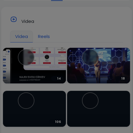
Videa
Videa
Reels
14
18
106