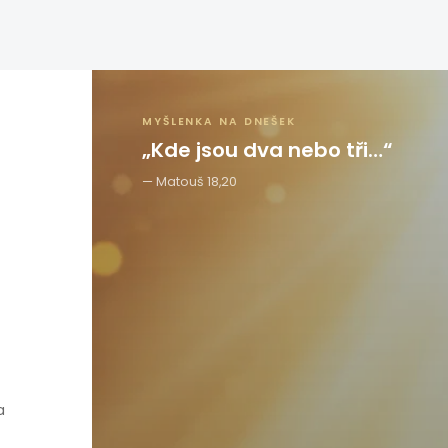
MYŠLENKA NA DNEŠEK
„Kde jsou dva nebo tři…“
Matouš 18,20
a