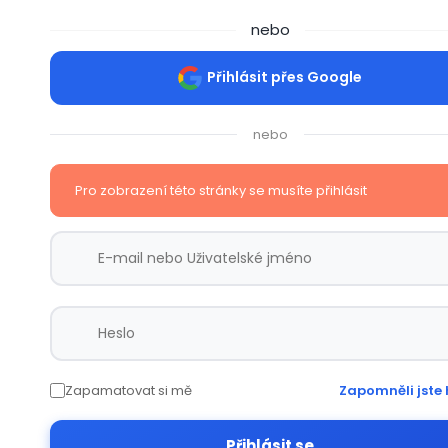
nebo
Přihlásit přes Google
nebo
Pro zobrazení této stránky se musíte přihlásit
Zapamatovat si mě
Zapomněli jste 
Přihlásit se