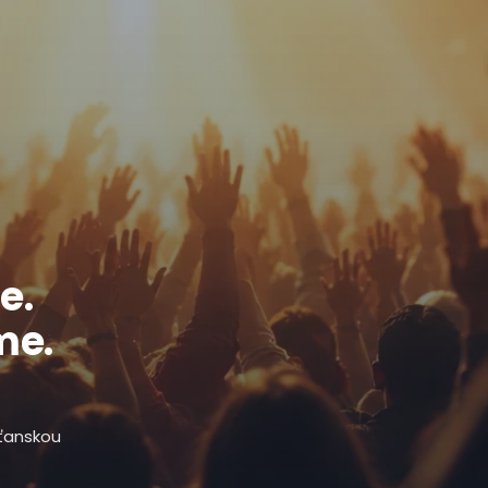
e.
me.
sťanskou