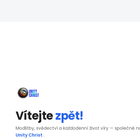
Vítejte
zpět!
Modlitby, svědectví a každodenní život víry — společně n
Unity Christ
.