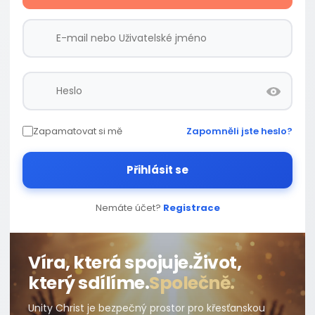
Zapamatovat si mě
Zapomněli jste heslo?
Přihlásit se
Nemáte účet?
Registrace
Víra, která spojuje.
Život,
který sdílíme.
Společně.
Unity Christ je bezpečný prostor pro křesťanskou