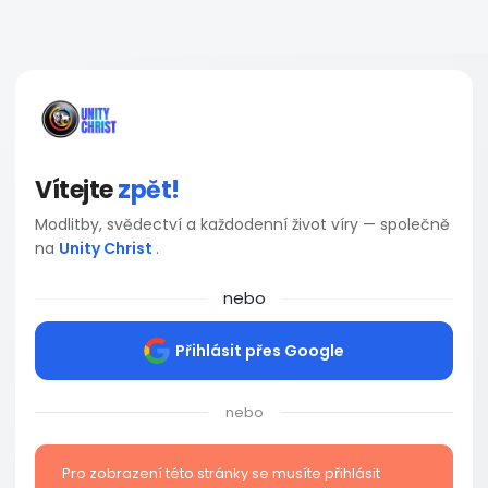
Vítejte
zpět!
Modlitby, svědectví a každodenní život víry — společně
na
Unity Christ
.
nebo
Přihlásit přes Google
nebo
Pro zobrazení této stránky se musíte přihlásit