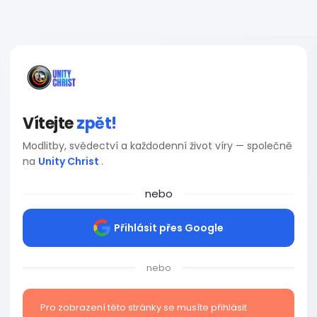
Vítejte
zpět!
Modlitby, svědectví a každodenní život víry — společně
na
Unity Christ
.
nebo
Přihlásit přes Google
nebo
Pro zobrazení této stránky se musíte přihlásit