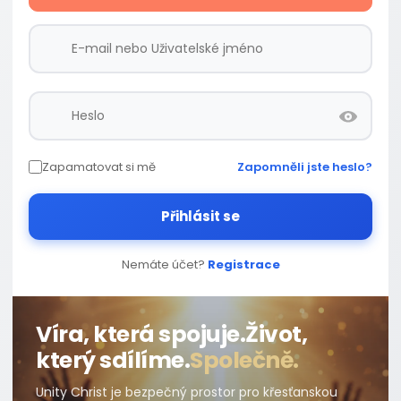
Zapamatovat si mě
Zapomněli jste heslo?
Přihlásit se
Nemáte účet?
Registrace
Víra, která spojuje.
Život,
který sdílíme.
Společně.
Unity Christ je bezpečný prostor pro křesťanskou