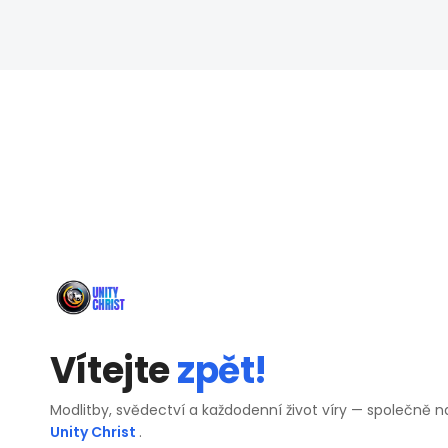
Vítejte
zpět!
Modlitby, svědectví a každodenní život víry — společně n
Unity Christ
.