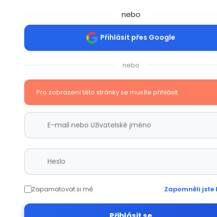
nebo
Přihlásit přes Google
nebo
Pro zobrazení této stránky se musíte přihlásit
Zapamatovat si mě
Zapomněli jste 
Přihlásit se