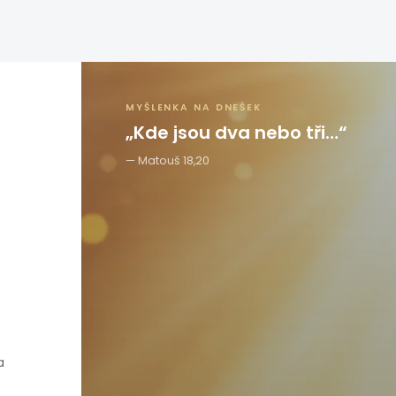
MYŠLENKA NA DNEŠEK
„Kde jsou dva nebo tři…“
Matouš 18,20
a