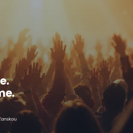
e.
me.
sťanskou