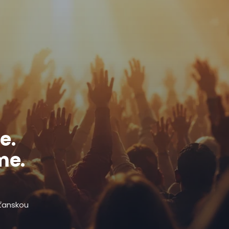
e.
me.
sťanskou