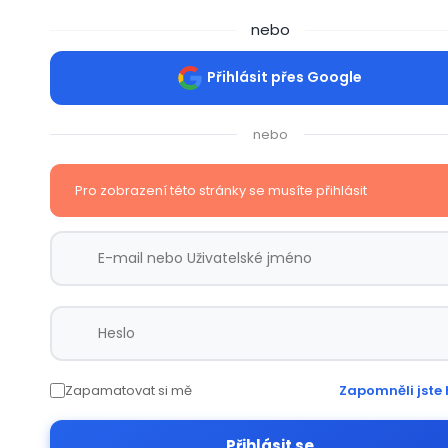
nebo
Přihlásit přes Google
nebo
Pro zobrazení této stránky se musíte přihlásit
Zapamatovat si mě
Zapomněli jste 
Přihlásit se