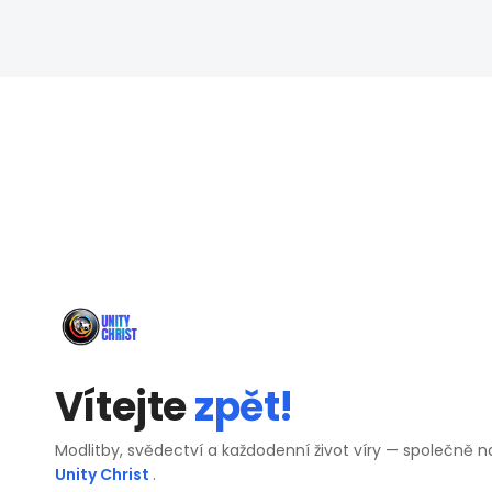
Vítejte
zpět!
Modlitby, svědectví a každodenní život víry — společně n
Unity Christ
.