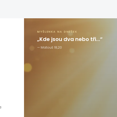
MYŠLENKA NA DNEŠEK
„Kde jsou dva nebo tři…“
Matouš 18,20
a