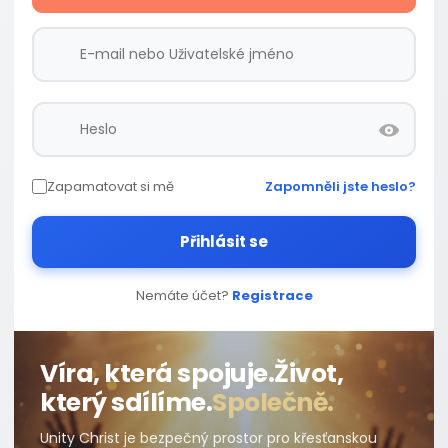
Zapamatovat si mě
Zapomněli jste heslo?
Přihlásit se
Nemáte účet?
Registrace
Víra, která spojuje.
Život,
který sdílíme.
Společně.
Unity Christ je bezpečný prostor pro křesťanskou