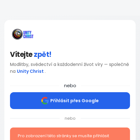
Vítejte
zpět!
Modlitby, svědectví a každodenní život víry — společně
na
Unity Christ
.
nebo
Přihlásit přes Google
nebo
Pro zobrazení této stránky se musíte přihlásit