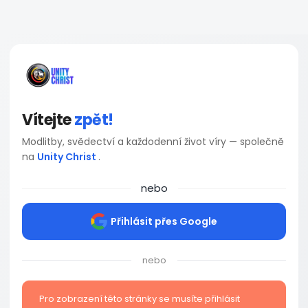
Vítejte
zpět!
Modlitby, svědectví a každodenní život víry — společně
na
Unity Christ
.
nebo
Přihlásit přes Google
nebo
Pro zobrazení této stránky se musíte přihlásit