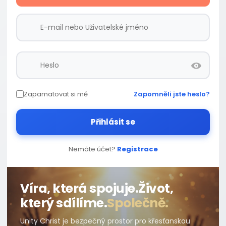
Zapamatovat si mě
Zapomněli jste heslo?
Přihlásit se
Nemáte účet?
Registrace
Víra, která spojuje.
Život,
který sdílíme.
Společně.
Unity Christ je bezpečný prostor pro křesťanskou