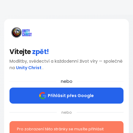
Vítejte
zpět!
Modlitby, svědectví a každodenní život víry — společně
na
Unity Christ
.
nebo
Přihlásit přes Google
nebo
Pro zobrazení této stránky se musíte přihlásit