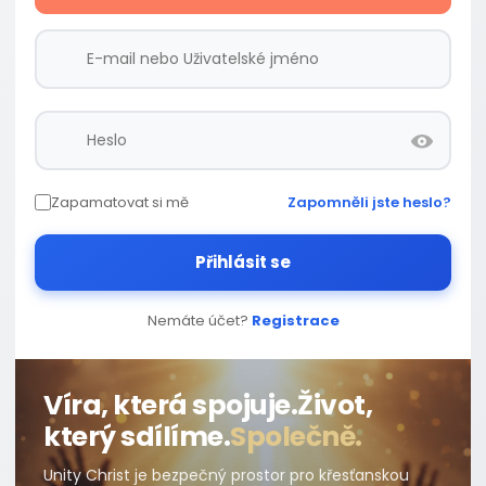
Zapamatovat si mě
Zapomněli jste heslo?
Přihlásit se
Nemáte účet?
Registrace
Víra, která spojuje.
Život,
který sdílíme.
Společně.
Unity Christ je bezpečný prostor pro křesťanskou