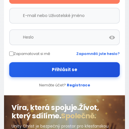
Zapamatovat si mě
Zapomněli jste heslo?
Přihlásit se
Nemáte účet?
Registrace
Víra, která spojuje.
Život,
který sdílíme.
Společně.
Unity Christ je bezpečný prostor pro křesťanskou