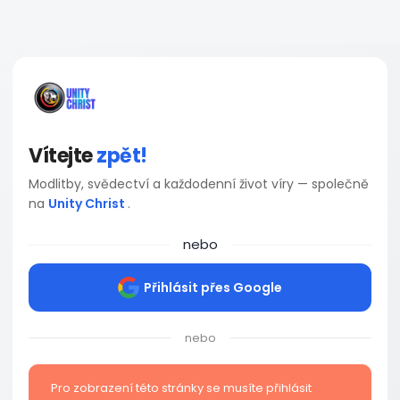
Vítejte
zpět!
Modlitby, svědectví a každodenní život víry — společně
na
Unity Christ
.
nebo
Přihlásit přes Google
nebo
Pro zobrazení této stránky se musíte přihlásit