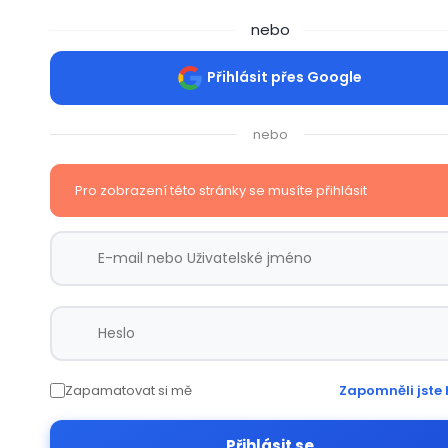
nebo
Přihlásit přes Google
nebo
Pro zobrazení této stránky se musíte přihlásit
Zapamatovat si mě
Zapomněli jste 
Přihlásit se