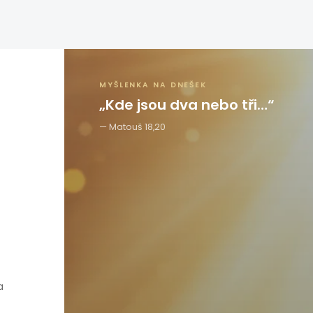
MYŠLENKA NA DNEŠEK
„Kde jsou dva nebo tři…“
Matouš 18,20
a