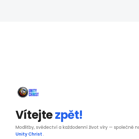
Vítejte
zpět!
Modlitby, svědectví a každodenní život víry — společně n
Unity Christ
.