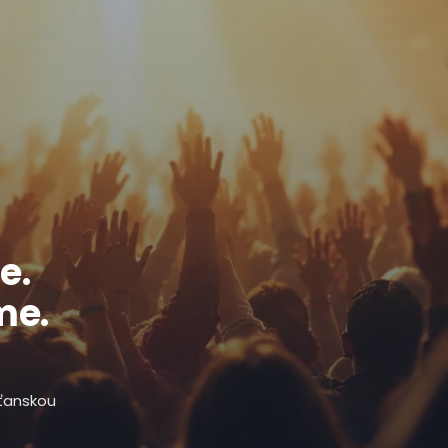
e.
me.
sťanskou