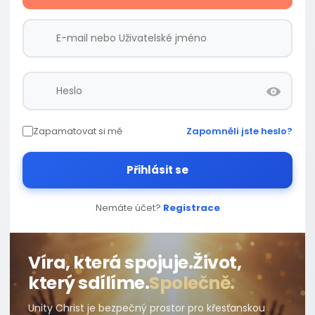
Zapamatovat si mě
Zapomněli jste heslo?
Přihlásit se
Nemáte účet?
Registrace
Víra, která spojuje.
Život,
který sdílíme.
Společně.
Unity Christ je bezpečný prostor pro křesťanskou