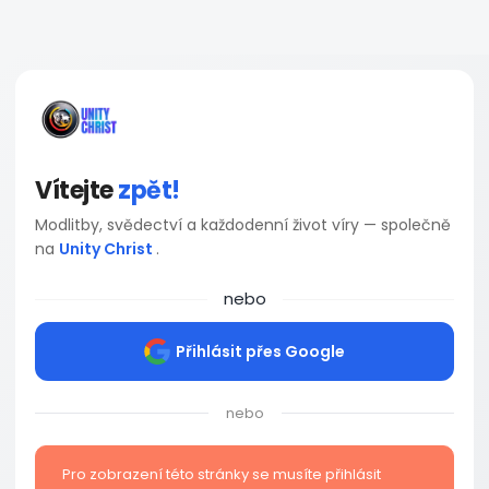
Vítejte
zpět!
Modlitby, svědectví a každodenní život víry — společně
na
Unity Christ
.
nebo
Přihlásit přes Google
nebo
Pro zobrazení této stránky se musíte přihlásit